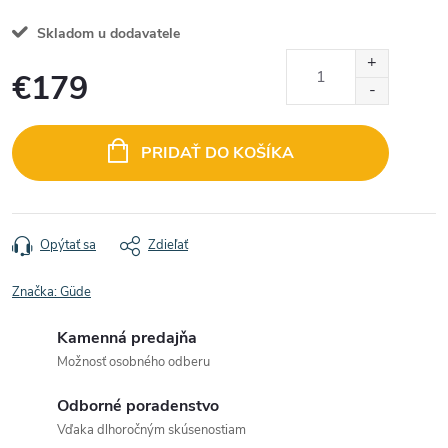
Skladom u dodavatele
€179
Jednotková
cena:
PRIDAŤ DO KOŠÍKA
Opýtať sa
Zdieľať
Značka:
Güde
Kamenná predajňa
Možnosť osobného odberu
Odborné poradenstvo
Vďaka dlhoročným skúsenostiam