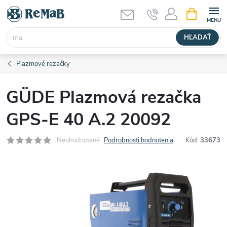
Prejsť
NÁKUPN
KOŠÍK
na
obsah
HĽADAŤ
Plazmové rezačky
GÜDE Plazmová rezačka
GPS-E 40 A.2 20092
Neohodnotené
Podrobnosti hodnotenia
Kód:
33673