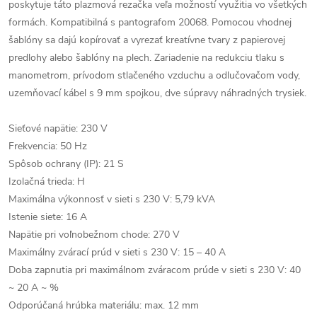
poskytuje táto plazmová rezačka veľa možností využitia vo všetkých
formách. Kompatibilná s pantografom 20068. Pomocou vhodnej
šablóny sa dajú kopírovať a vyrezať kreatívne tvary z papierovej
predlohy alebo šablóny na plech. Zariadenie na redukciu tlaku s
manometrom, prívodom stlačeného vzduchu a odlučovačom vody,
uzemňovací kábel s 9 mm spojkou, dve súpravy náhradných trysiek.
Sieťové napätie: 230 V
Frekvencia: 50 Hz
Spôsob ochrany (IP): 21 S
Izolačná trieda: H
Maximálna výkonnosť v sieti s 230 V: 5,79 kVA
Istenie siete: 16 A
Napätie pri voľnobežnom chode: 270 V
Maximálny zvárací prúd v sieti s 230 V: 15 – 40 A
Doba zapnutia pri maximálnom zváracom prúde v sieti s 230 V: 40
~ 20 A ~ %
Odporúčaná hrúbka materiálu: max. 12 mm