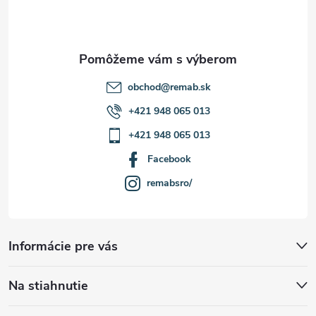
i
e
obchod
@
remab.sk
+421 948 065 013
+421 948 065 013
Facebook
remabsro/
Informácie pre vás
Na stiahnutie