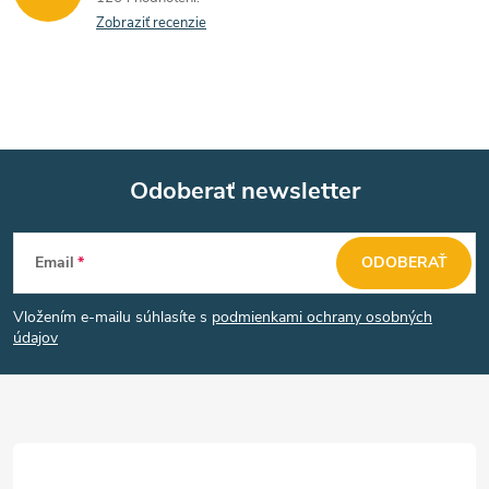
Zobraziť recenzie
Odoberať newsletter
Z
Email
ODOBERAŤ
á
Vložením e-mailu súhlasíte s
podmienkami ochrany osobných
p
údajov
ä
t