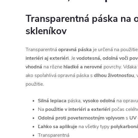
Transparentná páska na 
skleníkov
Transparentná
opravná páska
je určená na použit
interiéri aj exteriéri
. Je
vodotesná, odolná voči po
vhodná
na rôzne
hladké a nerovné
povrchy. Vďaka 
ako spoľahlivá opravná páska s
dlhou životnosťou
,
použitie.
Silná lepiaca
páska,
vysoko odolná
na opravu
Na
použitie v interiéri a exteriéri
počas celéh
Odolná proti poveternostným vplyvom
s
UV 
Ľahko sa aplikuje
na všetky typy
polykarboná
Transparentná