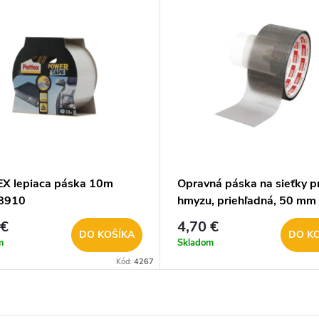
X lepiaca páska 10m
Opravná páska na sieťky pr
8910
hmyzu, priehľadná, 50 mm 
F6210
 €
4,70 €
DO KOŠÍKA
DO K
m
Skladom
Kód:
4267