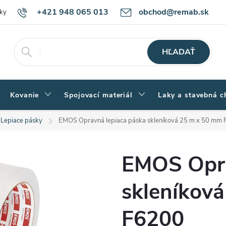
+421 948 065 013
obchod@remab.sk
ky
Podmienky ochrany osobných údajov
Ako nakupovať
Rekl
HĽADAŤ
Kovanie
Spojovací materiál
Laky a stavebná c
Lepiace pásky
EMOS Opravná lepiaca páska skleníková 25 m x 50 mm
EMOS Opra
skleníkov
F6200