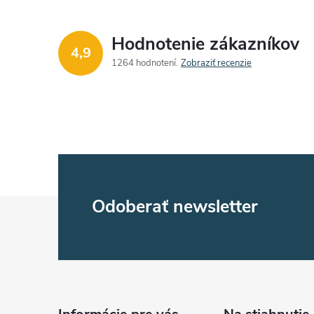
Hodnotenie zákazníkov
4,9
1264 hodnotení
Zobraziť recenzie
Z
Odoberať newsletter
á
p