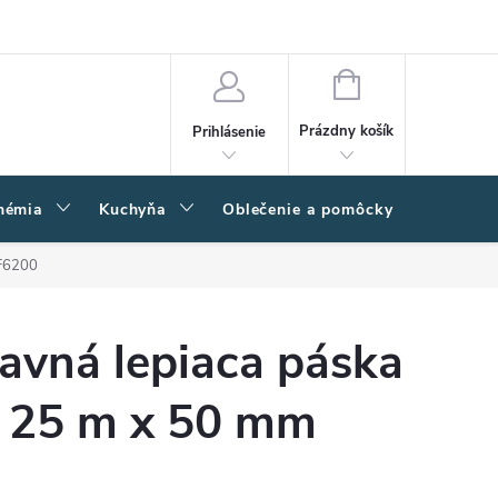
amačný poriadok
Napíšte nám
Moja objednávka
NÁKUPNÝ
KOŠÍK
Prázdny košík
Prihlásenie
hémia
Kuchyňa
Oblečenie a pomôcky
Kľučk
 F6200
vná lepiaca páska
á 25 m x 50 mm