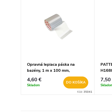
Opravná lepiaca páska na
PATTE
bazény, 1 m x 100 mm,
H168
transparentná F6100
4,60 €
7,50
DO KOŠÍKA
Skladom
Sklado
Kód:
35041