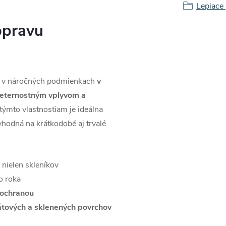
Lepiace
opravu
ie v náročných podmienkach
v
veternostným vplyvom a
týmto vlastnostiam je ideálna
 vhodná na krátkodobé aj trvalé
 nielen skleníkov
o roka
ochranou
tových a sklenených povrchov