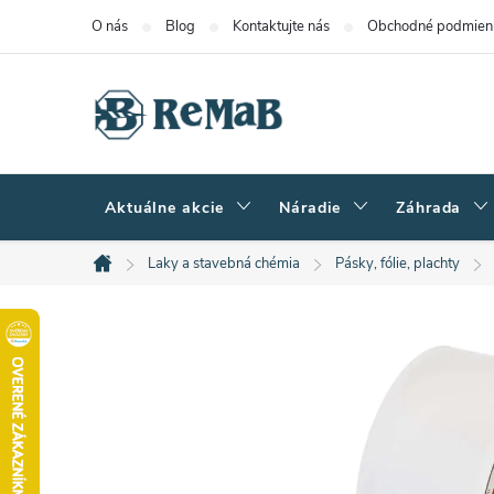
Prejsť
O nás
Blog
Kontaktujte nás
Obchodné podmien
na
obsah
Aktuálne akcie
Náradie
Záhrada
Laky a stavebná chémia
Pásky, fólie, plachty
Domov