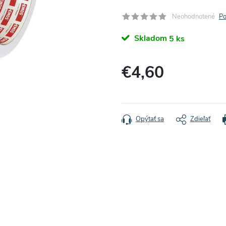
Neohodnotené
Po
Skladom
5 ks
€4,60
Jednotková
cena:
Opýtať sa
Zdieľať