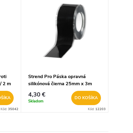
oti
Strend Pro Páska opravná
/ 2 m
silikónová čierna 25mm x 3m
2173192
4,30 €
OŠÍKA
DO KOŠÍKA
Skladom
Kód:
35042
Kód:
12203