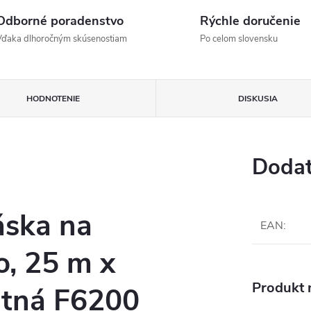
Odborné poradenstvo
Rýchle doručenie
Vďaka dlhoročným skúsenostiam
Po celom slovensku
HODNOTENIE
DISKUSIA
Dodat
áska na
EAN
:
o, 25 m x
Produkt n
ntná F6200