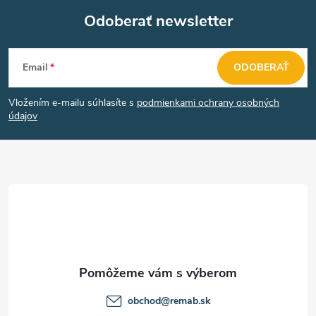
Odoberať newsletter
Z
Email
ODOBERAŤ
á
Vložením e-mailu súhlasíte s
podmienkami ochrany osobných
p
údajov
ä
t
i
e
obchod
@
remab.sk