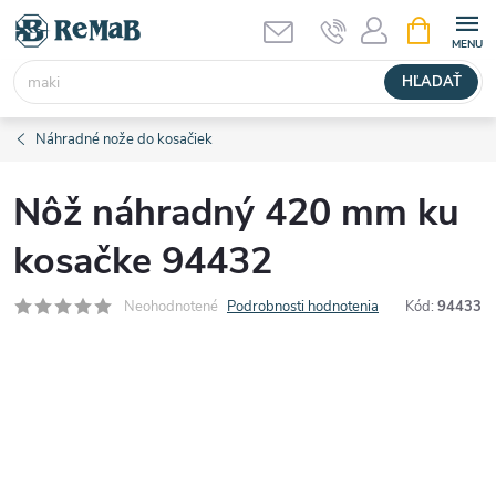
Prejsť
NÁKUPN
KOŠÍK
na
obsah
HĽADAŤ
Náhradné nože do kosačiek
Nôž náhradný 420 mm ku
kosačke 94432
Neohodnotené
Podrobnosti hodnotenia
Kód:
94433