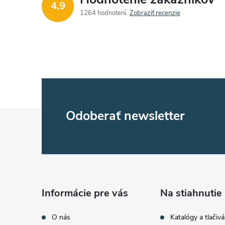
4,9
1264 hodnotení
Zobraziť recenzie
Z
Odoberať newsletter
á
p
ä
Informácie pre vás
Na stiahnutie
t
O nás
Katalógy a tlačivá