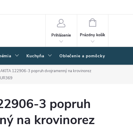
amačný poriadok
Napíšte nám
Moja objednávka
NÁKUPNÝ
KOŠÍK
Prázdny košík
Prihlásenie
hémia
Kuchyňa
Oblečenie a pomôcky
Kľučk
AKITA 122906-3 popruh dvojramenný na krovinorez
UR369
22906-3 popruh
ný na krovinorez