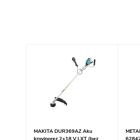
1 Aku.
MAKITA DUR369AZ Aku
METAB
krovinorez 2×18 V LXT (bez
6284
F