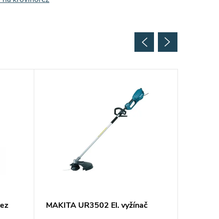
rez
MAKITA UR3502 El. vyžínač
MAKITA
krovino
Získa