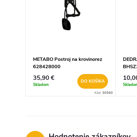
METABO Postroj na krovinorez
DEDRA
628428000
BHSZ
35,90 €
10,0
DO KOŠÍKA
Skladom
Sklado
Kód:
30560
Hodnotenie zákazníkov