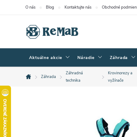
Prejsť
O nás
Blog
Kontaktujte nás
Obchodné podmien
na
obsah
Aktuálne akcie
Náradie
Záhrada
Záhradná
Krovinorezy a
Záhrada
Domov
technika
vyžínače