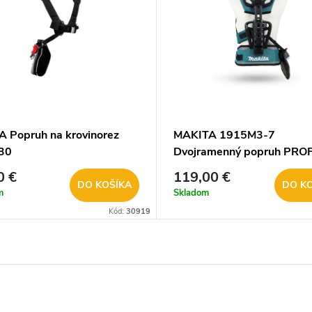
 Popruh na krovinorez
MAKITA 1915M3-7
30
Dvojramenný popruh PROF
0 €
119,00 €
DO KOŠÍKA
DO K
m
Skladom
Kód:
30919