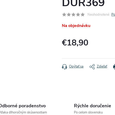
DUR369
Neohodnotené
Po
Na objednávku
€18,90
Jednotková
cena:
Opýtať sa
Zdieľať
Odborné poradenstvo
Rýchle doručenie
Vďaka dlhoročným skúsenostiam
Po celom slovensku