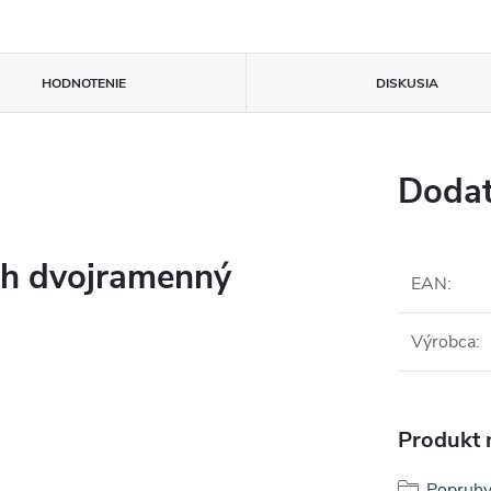
HODNOTENIE
DISKUSIA
Dodat
h dvojramenný
EAN
:
Výrobca
:
Produkt n
Popruhy