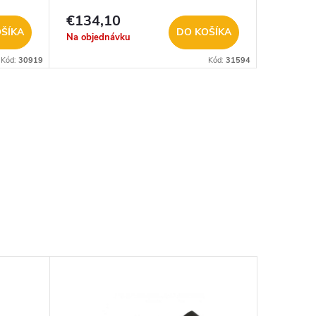
ZADARM
€134,10
€369,
ŠÍKA
DO KOŠÍKA
Na objednávku
Sklad
Kód:
30919
Kód:
31594