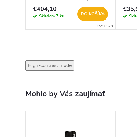
akumulátorov)
€404,10
€35,
KOŠÍKA
DO KOŠÍKA
Skladom
7 ks
Skl
Kód:
28065
Kód:
6528
High-contrast mode
Mohlo by Vás zaujímať