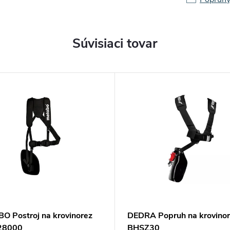
Súvisiaci tovar
O Postroj na krovinorez
DEDRA Popruh na krovino
28000
BHSZ30