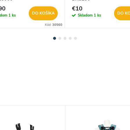
90
€10
DO KOŠÍKA
DO KO
adom
1 ks
Skladom
1 ks
Kód:
30560