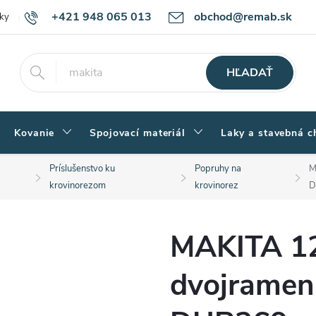
+421 948 065 013
obchod@remab.sk
ky
Podmienky ochrany osobných údajov
Ako nakupovať
Rekl
HĽADAŤ
Kovanie
Spojovací materiál
Laky a stavebná c
Príslušenstvo ku
Popruhy na
M
krovinorezom
krovinorez
D
MAKITA 1
dvojramen