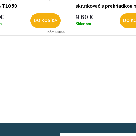
 T1050
skrutkovač s prehriadkou 
vrtáky a bity
 €
9,60 €
DO KOŠÍKA
DO K
m
Skladom
Kód:
11899