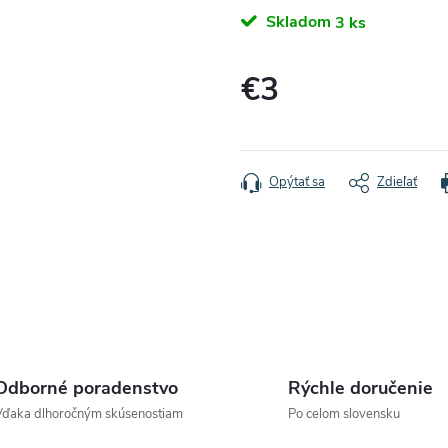
Skladom
3 ks
€3
Jednotková
cena:
Opýtať sa
Zdieľať
Odborné poradenstvo
Rýchle doručenie
Vďaka dlhoročným skúsenostiam
Po celom slovensku