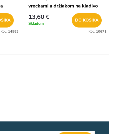
na
vreckami a držiakom na kladivo
T1057
13,60 €
OŠÍKA
DO KOŠÍKA
Skladom
Kód:
14583
Kód:
10671