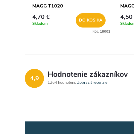
MAGG T1020
MAGG
4,70 €
4,50
DO KOŠÍKA
Skladom
Sklado
Kód:
18002
Hodnotenie zákazníkov
4,9
1264 hodnotení
Zobraziť recenzie