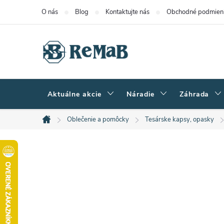
Prejsť
O nás
Blog
Kontaktujte nás
Obchodné podmien
na
obsah
Aktuálne akcie
Náradie
Záhrada
Oblečenie a pomôcky
Tesárske kapsy, opasky
Domov