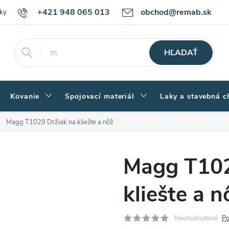
+421 948 065 013
obchod@remab.sk
ky
Podmienky ochrany osobných údajov
Ako nakupovať
Rekl
HĽADAŤ
Kovanie
Spojovací materiál
Laky a stavebná c
Magg T1029 Držiak na kliešte a nôž
Magg T102
kliešte a n
Neohodnotené
Po