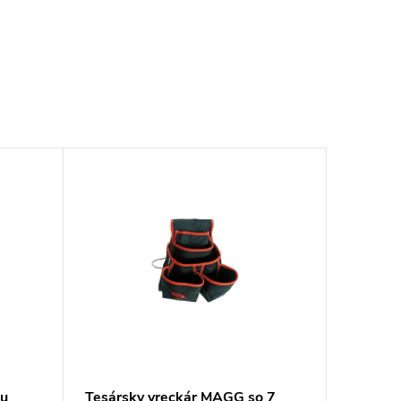
u
Tesársky vreckár MAGG so 7