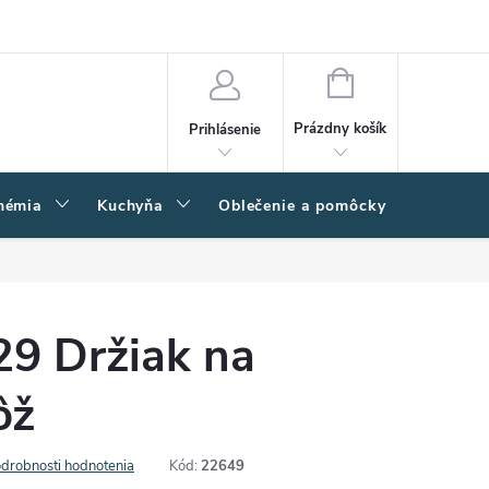
amačný poriadok
Napíšte nám
Moja objednávka
NÁKUPNÝ
KOŠÍK
Prázdny košík
Prihlásenie
hémia
Kuchyňa
Oblečenie a pomôcky
Kľučk
9 Držiak na
ôž
drobnosti hodnotenia
Kód:
22649