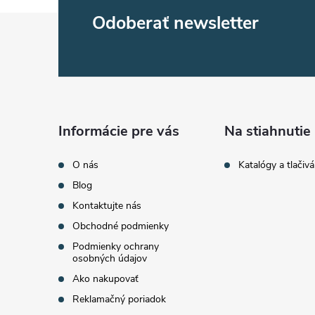
Z
Odoberať newsletter
á
p
ä
Informácie pre vás
Na stiahnutie
t
O nás
Katalógy a tlačivá
Blog
i
Kontaktujte nás
Obchodné podmienky
e
Podmienky ochrany
osobných údajov
Ako nakupovať
Reklamačný poriadok