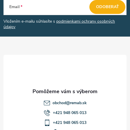
Z
Email
ODOBERAŤ
á
Vložením e-mailu súhlasíte s
podmienkami ochrany osobných
p
údajov
ä
t
i
e
obchod
@
remab.sk
+421 948 065 013
+421 948 065 013