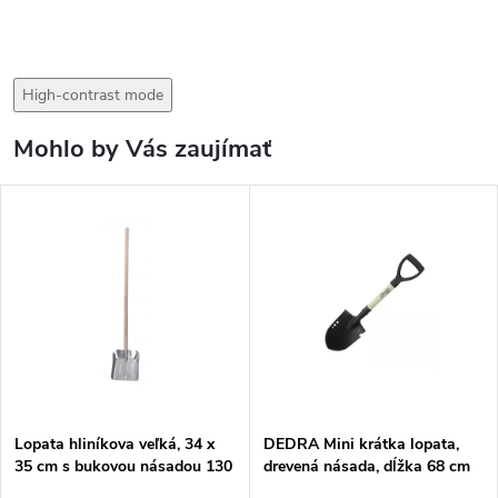
High-contrast mode
Mohlo by Vás zaujímať
Lopata hliníkova veľká, 34 x
DEDRA Mini krátka lopata,
35 cm s bukovou násadou 130
drevená násada, dĺžka 68 cm
cm V70125
80C001