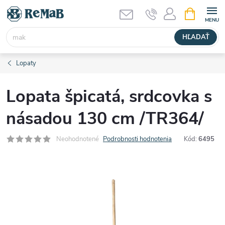
Prejsť
NÁKUPN
KOŠÍK
na
obsah
HĽADAŤ
Lopaty
Lopata špicatá, srdcovka s
násadou 130 cm /TR364/
Neohodnotené
Podrobnosti hodnotenia
Kód:
6495