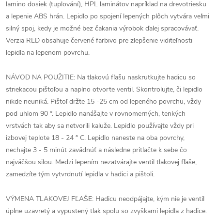
lamino dosiek (tuplování), HPL laminátov napríklad na drevotriesku
a lepenie ABS hrán. Lepidlo po spojení lepených plôch vytvára veľmi
silný spoj, kedy je možné bez čakania výrobok ďalej spracovávať.
Verzia RED obsahuje červené farbivo pre zlepšenie viditeľnosti
lepidla na lepenom povrchu.
NÁVOD NA POUŽITIE: Na tlakovú fľašu naskrutkujte hadicu so
striekacou pištoľou a naplno otvorte ventil. Skontrolujte, či lepidlo
nikde neuniká. Pištoľ držte 15 -25 cm od lepeného povrchu, vždy
pod uhlom 90 °. Lepidlo nanášajte v rovnomerných, tenkých
vrstvách tak aby sa netvorili kaluže. Lepidlo používajte vždy pri
izbovej teplote 18 - 24 ° C. Lepidlo naneste na oba povrchy,
nechajte 3 - 5 minút zavädnúť a následne pritlačte k sebe čo
najväčšou silou. Medzi lepením nezatvárajte ventil tlakovej fľaše,
zamedzíte tým vytvrdnutí lepidla v hadici a pištoli.
VÝMENA TLAKOVEJ FĽAŠE: Hadicu neodpájajte, kým nie je ventil
úplne uzavretý a vypustený tlak spolu so zvyškami lepidla z hadice.