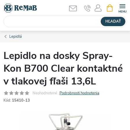
Prejsť
NÁKUPN
KOŠÍK
na
obsah
HĽADAŤ
Lepidlá
Lepidlo na dosky Spray-
Kon B700 Clear kontaktné
v tlakovej fľaši 13,6L
Neohodnotené
Podrobnosti hodnotenia
Kód:
15410-13