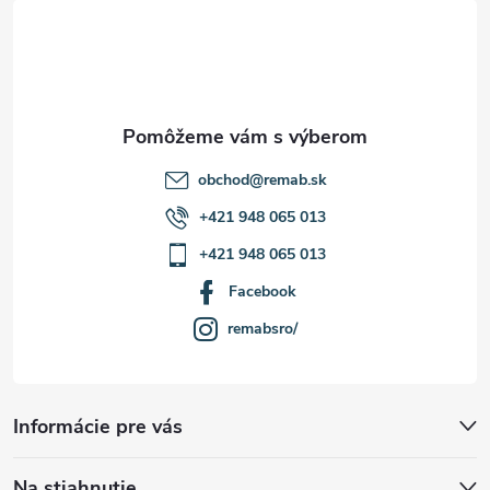
t
i
e
obchod
@
remab.sk
+421 948 065 013
+421 948 065 013
Facebook
remabsro/
Informácie pre vás
Na stiahnutie