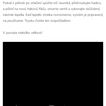
Pokiaľ z pištole po stlačení spúšte nič neuniká, přešroubujte hadicu
a pištoľ na novú tlakovú fľašu, otvorte ventil a vykonajte skúšobný
nástrek lepidla. Keď lepidlo strieka rovnomerne, systém je pripravený
na používanie. Trysku čistite len rozpúšťadlom.
V ponuke niekoľko veľkostí