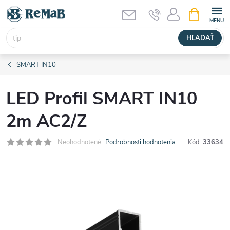
Prejsť
NÁKUPN
KOŠÍK
na
obsah
HĽADAŤ
SMART IN10
LED Profil SMART IN10
2m AC2/Z
Neohodnotené
Podrobnosti hodnotenia
Kód:
33634