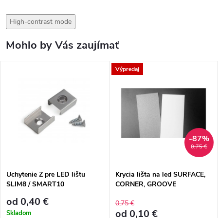
High-contrast mode
Mohlo by Vás zaujímať
Výpredaj
-87%
0,75 €
Uchytenie Z pre LED lištu
Krycia lišta na led SURFACE,
SLIM8 / SMART10
CORNER, GROOVE
od 0,40 €
0,75 €
od 0,10 €
Skladom