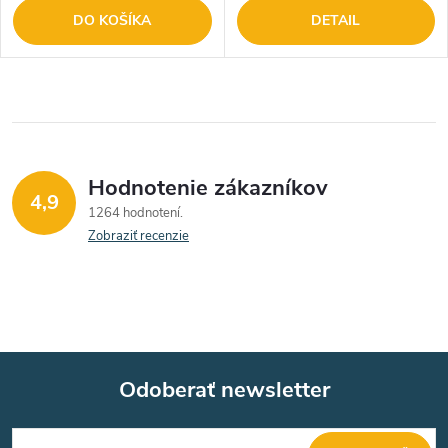
DO KOŠÍKA
DETAIL
Hodnotenie zákazníkov
4,9
1264 hodnotení
Zobraziť recenzie
Odoberať newsletter
Z