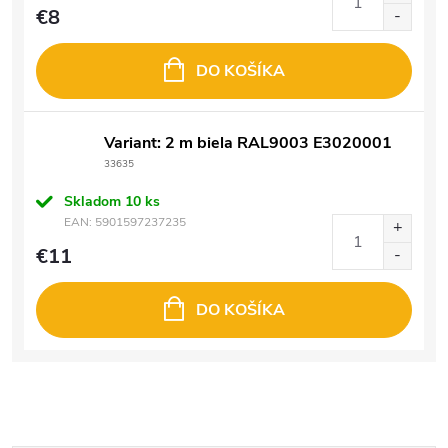
€8
DO KOŠÍKA
Variant: 2 m biela RAL9003 E3020001
33635
Skladom
10 ks
EAN:
5901597237235
€11
DO KOŠÍKA