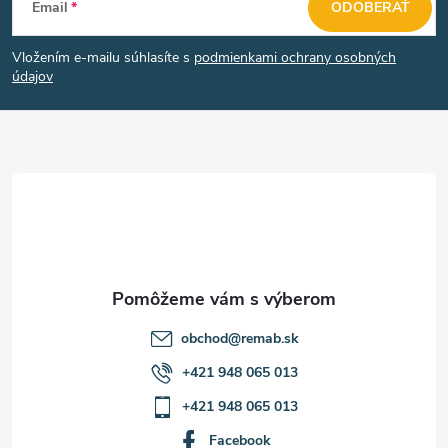
Email
ODOBERAŤ
á
Vložením e-mailu súhlasíte s
podmienkami ochrany osobných
p
údajov
ä
t
i
e
obchod
@
remab.sk
+421 948 065 013
+421 948 065 013
Facebook