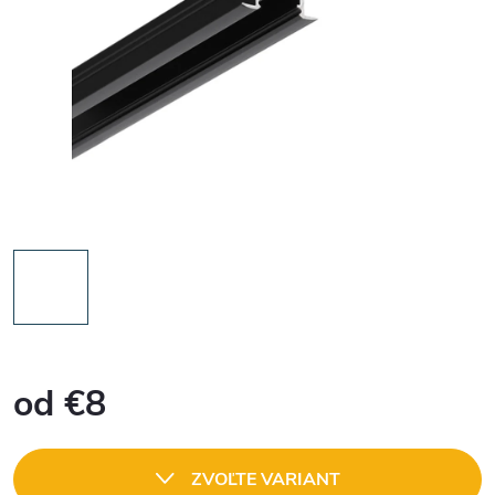
od
€8
Jednotková
cena:
ZVOĽTE VARIANT