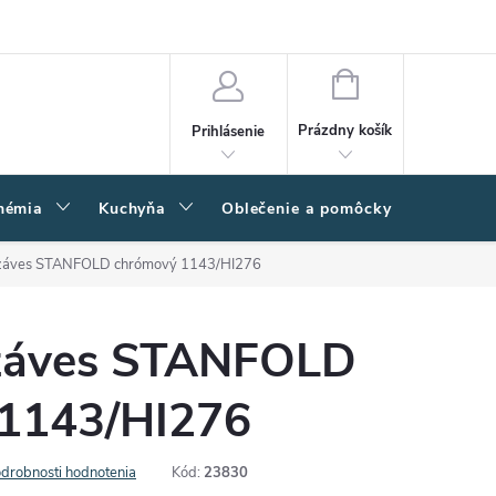
amačný poriadok
Napíšte nám
Moja objednávka
NÁKUPNÝ
KOŠÍK
Prázdny košík
Prihlásenie
hémia
Kuchyňa
Oblečenie a pomôcky
Kľučk
áves STANFOLD chrómový 1143/HI276
áves STANFOLD
1143/HI276
drobnosti hodnotenia
Kód:
23830