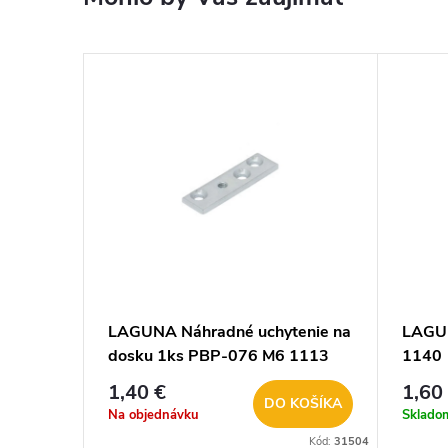
LAGUNA Náhradné uchytenie na
LAGUN
dosku 1ks PBP-076 M6 1113
1140
pre STANFOLD
1,40 €
1,60
DO KOŠÍKA
Na objednávku
Sklado
Kód:
31504