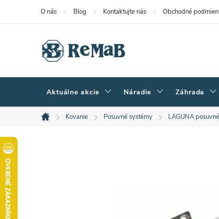
Prejsť
O nás
Blog
Kontaktujte nás
Obchodné podmien
na
obsah
Aktuálne akcie
Náradie
Záhrada
Kovanie
Posuvné systémy
LAGUNA posuvné
Domov