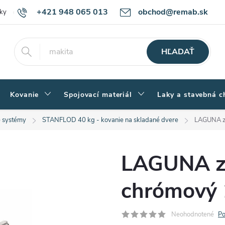
+421 948 065 013
obchod@remab.sk
ky
Podmienky ochrany osobných údajov
Ako nakupovať
Rekl
HĽADAŤ
Kovanie
Spojovací materiál
Laky a stavebná c
 systémy
STANFLOD 40 kg - kovanie na skladané dvere
LAGUNA z
LAGUNA z
chrómový 
Neohodnotené
Po