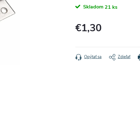
Skladom
21 ks
€1,30
Jednotková
cena:
Opýtať sa
Zdieľať