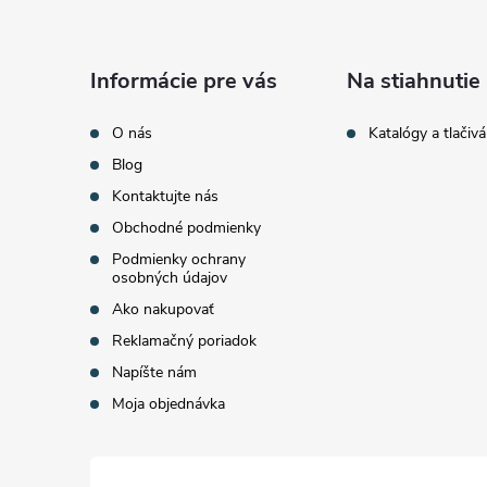
p
ä
Informácie pre vás
Na stiahnutie
t
O nás
Katalógy a tlačivá
Blog
i
Kontaktujte nás
Obchodné podmienky
e
Podmienky ochrany
osobných údajov
Ako nakupovať
Reklamačný poriadok
Napíšte nám
Moja objednávka