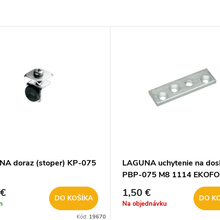
A doraz (stoper) KP-075
LAGUNA uchytenie na dos
PBP-075 M8 1114 EKOF
 €
1,50 €
DO KOŠÍKA
DO K
m
Na objednávku
Kód:
19670