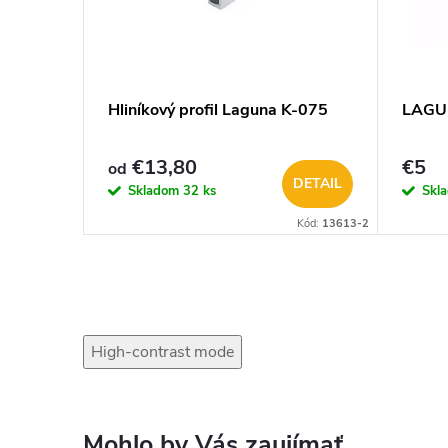
BIFOLD
Hliníkový profil Laguna K-075
LAGU
ové
€13,80
€5
od
KOŠÍKA
DETAIL
Skladom
32 ks
Skl
Kód:
30882
Kód:
13613-2
High-contrast mode
Mohlo by Vás zaujímať