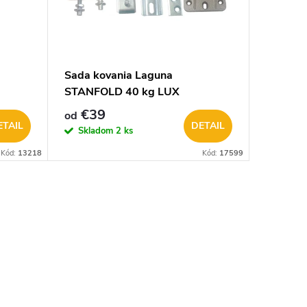
Sada kovania Laguna
LAGUNA
STANFOLD 40 kg LUX
dvere B
€39
€26,6
od
ETAIL
DETAIL
Skladom
2 ks
Na objed
Kód:
13218
Kód:
17599