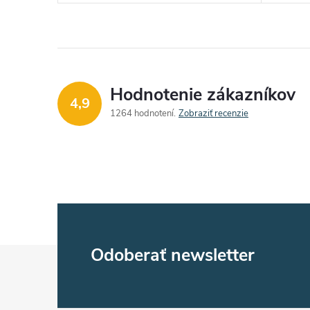
Hodnotenie zákazníkov
4,9
1264 hodnotení
Zobraziť recenzie
Z
Odoberať newsletter
á