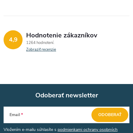
Hodnotenie zákazníkov
4,9
1264 hodnotení
Zobraziť recenzie
Odoberať newsletter
Z
Email
ODOBERAŤ
á
Vložením e-mailu súhlasíte s
podmienkami ochrany osobných