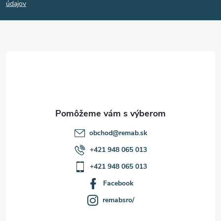
p
údajov
ä
t
i
e
obchod
@
remab.sk
+421 948 065 013
+421 948 065 013
Facebook
remabsro/