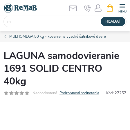
Prejsť
NÁKUPN
KOŠÍK
na
obsah
HĽADAŤ
MULTIOMEGA 50 kg - kovanie na vysoké šatníkové dvere
LAGUNA samodovieranie
1691 SOLID CENTRO
40kg
Neohodnotené
Podrobnosti hodnotenia
Kód:
27257