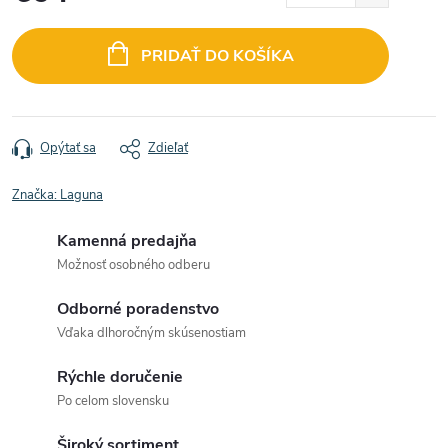
Jednotková
cena:
PRIDAŤ DO KOŠÍKA
Opýtať sa
Zdieľať
Značka:
Laguna
Kamenná predajňa
Možnosť osobného odberu
Odborné poradenstvo
Vďaka dlhoročným skúsenostiam
Rýchle doručenie
Po celom slovensku
Široký sortiment