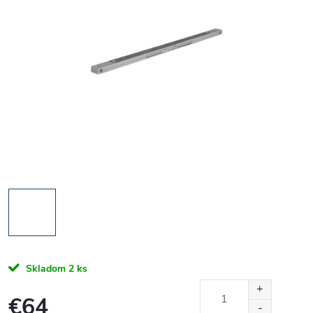
Skladom
2 ks
€64