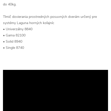
do 40kg.
Tlmič dovierania prostredných posuvných dverám určený pre
systémy Laguna horných koľajníc
• Univerzálny 8840
• Gama 82100
• Solid 8940
• Single 8740