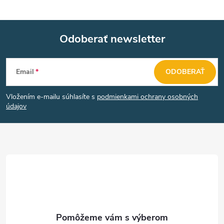
Odoberať newsletter
Z
Email
ODOBERAŤ
á
Vložením e-mailu súhlasíte s
podmienkami ochrany osobných
p
údajov
ä
t
i
e