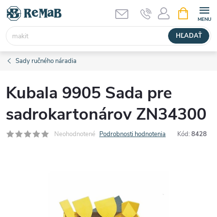
Prejsť
NÁKUPN
KOŠÍK
na
obsah
HĽADAŤ
Sady ručného náradia
Kubala 9905 Sada pre
sadrokartonárov ZN34300
Neohodnotené
Podrobnosti hodnotenia
Kód:
8428