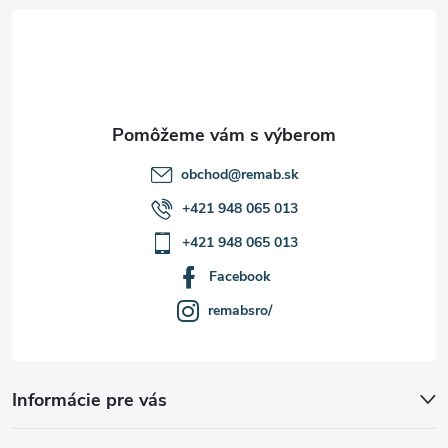
t
i
e
obchod
@
remab.sk
+421 948 065 013
+421 948 065 013
Facebook
remabsro/
Informácie pre vás