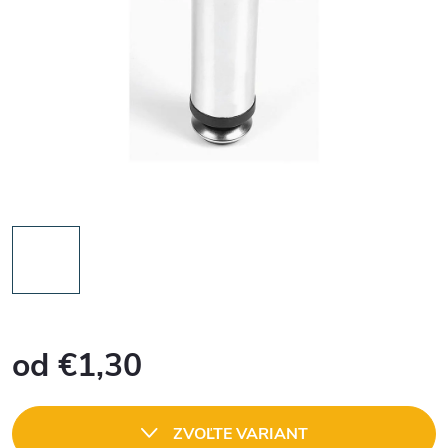
od
€1,30
Jednotková
cena:
ZVOĽTE VARIANT