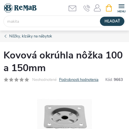
Prejsť
NÁKUPN
KOŠÍK
na
obsah
HĽADAŤ
Nôžky, klzáky na nábytok
Kovová okrúhla nôžka 100
a 150mm
Neohodnotené
Podrobnosti hodnotenia
Kód:
9663