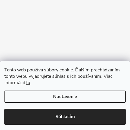
Sledovať na Instagrame
Tento web používa súbory cookie. Ďalším prechádzaním
tohto webu vyjadrujete súhlas s ich používaním. Viac
informácií
tu
.
Nastavenie
Copyright 2026
remab.sk
. Všetky práva vyhradené.
Súhlasím
Vytvoril Shoptet