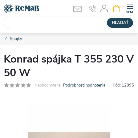
Prejsť
NÁKUPN
KOŠÍK
na
obsah
HĽADAŤ
Spájky
Konrad spájka T 355 230 V
50 W
Neohodnotené
Podrobnosti hodnotenia
Kód:
12095