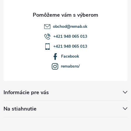
e
obchod
@
remab.sk
+421 948 065 013
+421 948 065 013
Facebook
remabsro/
Informácie pre vás
Na stiahnutie