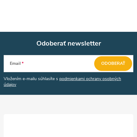
Odoberať newsletter
Z
Email
ODOBERAŤ
á
Vložením e-mailu súhlasíte s
podmienkami ochrany osobných
p
údajov
ä
t
i