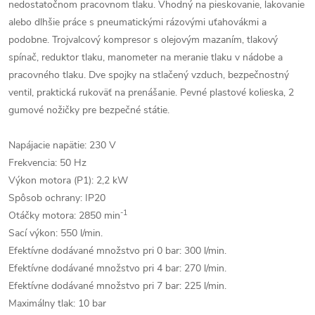
nedostatočnom pracovnom tlaku. Vhodný na pieskovanie, lakovanie
alebo dlhšie práce s pneumatickými rázovými uťahovákmi a
podobne. Trojvalcový kompresor s olejovým mazaním, tlakový
spínač, reduktor tlaku, manometer na meranie tlaku v nádobe a
pracovného tlaku. Dve spojky na stlačený vzduch, bezpečnostný
ventil, praktická rukoväť na prenášanie. Pevné plastové kolieska, 2
gumové nožičky pre bezpečné státie.
Napájacie napätie: 230 V
Frekvencia: 50 Hz
Výkon motora (P1): 2,2 kW
Spôsob ochrany: IP20
-1
Otáčky motora: 2850 min
Sací výkon: 550 l/min.
Efektívne dodávané množstvo pri 0 bar: 300 l/min.
Efektívne dodávané množstvo pri 4 bar: 270 l/min.
Efektívne dodávané množstvo pri 7 bar: 225 l/min.
Maximálny tlak: 10 bar