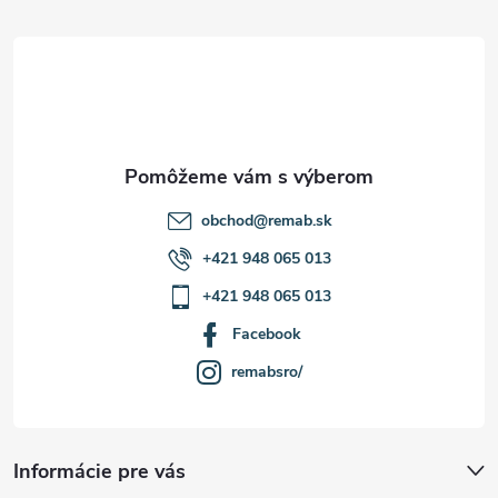
t
i
e
obchod
@
remab.sk
+421 948 065 013
+421 948 065 013
Facebook
remabsro/
Informácie pre vás