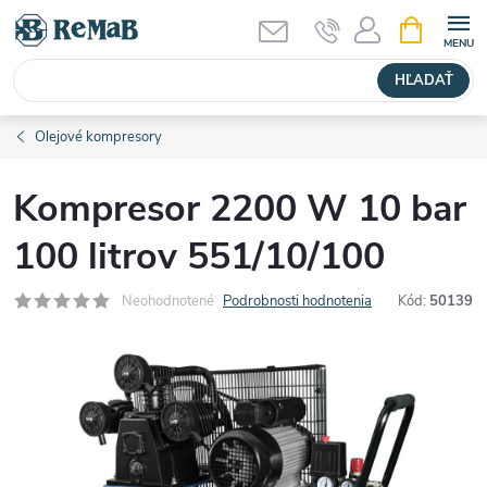
Prejsť
NÁKUPN
KOŠÍK
na
obsah
HĽADAŤ
Olejové kompresory
Kompresor 2200 W 10 bar
100 litrov 551/10/100
Neohodnotené
Podrobnosti hodnotenia
Kód:
50139