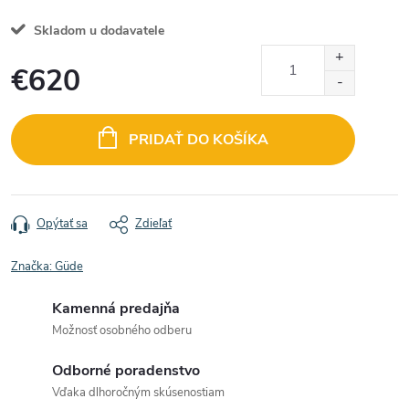
Skladom u dodavatele
€620
Jednotková
cena:
PRIDAŤ DO KOŠÍKA
Opýtať sa
Zdieľať
Značka:
Güde
Kamenná predajňa
Možnosť osobného odberu
Odborné poradenstvo
Vďaka dlhoročným skúsenostiam