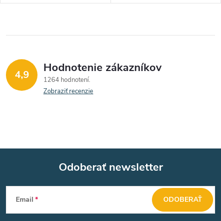
Hodnotenie zákazníkov
4,9
1264 hodnotení
Zobraziť recenzie
Odoberať newsletter
Z
Email
ODOBERAŤ
á