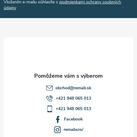
Vložením e-mailu súhlasíte s
podmienkami ochrany osobných
p
údajov
ä
t
i
e
obchod
@
remab.sk
+421 948 065 013
+421 948 065 013
Facebook
remabsro/