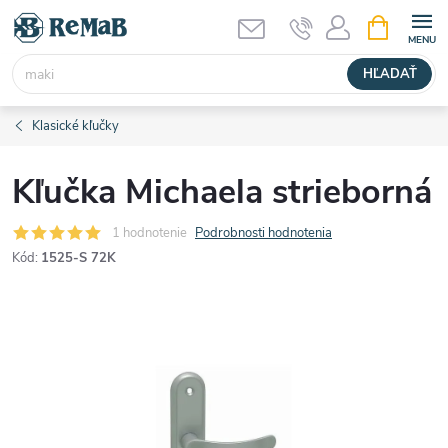
Prejsť
NÁKUPN
KOŠÍK
na
obsah
HĽADAŤ
Klasické kľučky
Kľučka Michaela strieborná
1 hodnotenie
Podrobnosti hodnotenia
Kód:
1525-S 72K