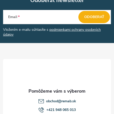
Odoberať newsletter
Z
Email
ODOBERAŤ
á
Vložením e-mailu súhlasíte s
podmienkami ochrany osobných
p
údajov
ä
t
i
e
obchod
@
remab.sk
+421 948 065 013