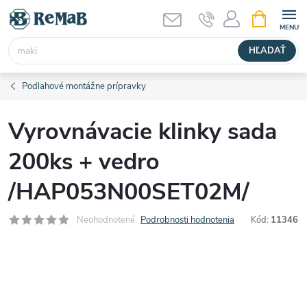
Prejsť
NÁKUPN
KOŠÍK
na
obsah
HĽADAŤ
Podlahové montážne prípravky
Vyrovnávacie klinky sada
200ks + vedro
/HAP053N00SET02M/
Neohodnotené
Podrobnosti hodnotenia
Kód:
11346