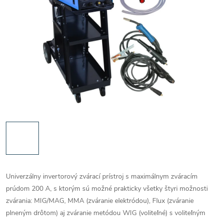
Univerzálny invertorový zvárací prístroj s maximálnym zváracím
prúdom 200 A, s ktorým sú možné prakticky všetky štyri možnosti
zvárania: MIG/MAG, MMA (zváranie elektródou), Flux (zváranie
plneným drôtom) aj zváranie metódou WIG (voliteľné) s voliteľným