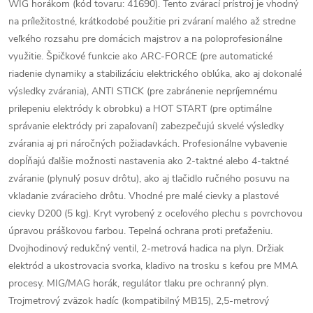
WIG horákom (kód tovaru: 41690). Tento zvárací prístroj je vhodný
na príležitostné, krátkodobé použitie pri zváraní malého až stredne
veľkého rozsahu pre domácich majstrov a na poloprofesionálne
využitie. Špičkové funkcie ako ARC-FORCE (pre automatické
riadenie dynamiky a stabilizáciu elektrického oblúka, ako aj dokonalé
výsledky zvárania), ANTI STICK (pre zabránenie nepríjemnému
prilepeniu elektródy k obrobku) a HOT START (pre optimálne
správanie elektródy pri zapaľovaní) zabezpečujú skvelé výsledky
zvárania aj pri náročných požiadavkách. Profesionálne vybavenie
dopĺňajú ďalšie možnosti nastavenia ako 2-taktné alebo 4-taktné
zváranie (plynulý posuv drôtu), ako aj tlačidlo ručného posuvu na
vkladanie zváracieho drôtu. Vhodné pre malé cievky a plastové
cievky D200 (5 kg). Kryt vyrobený z oceľového plechu s povrchovou
úpravou práškovou farbou. Tepelná ochrana proti preťaženiu.
Dvojhodinový redukčný ventil, 2-metrová hadica na plyn. Držiak
elektród a ukostrovacia svorka, kladivo na trosku s kefou pre MMA
procesy. MIG/MAG horák, regulátor tlaku pre ochranný plyn.
Trojmetrový zväzok hadíc (kompatibilný MB15), 2,5-metrový