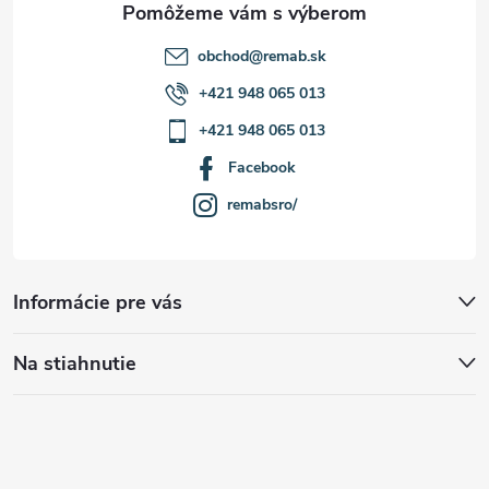
e
obchod
@
remab.sk
+421 948 065 013
+421 948 065 013
Facebook
remabsro/
Informácie pre vás
Na stiahnutie