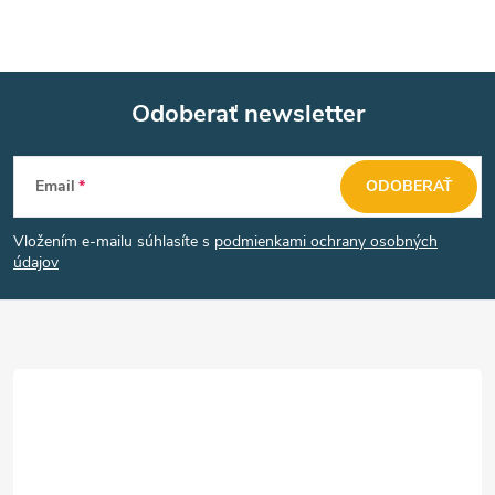
Odoberať newsletter
Z
Email
ODOBERAŤ
á
Vložením e-mailu súhlasíte s
podmienkami ochrany osobných
p
údajov
ä
t
i