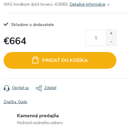
WIG horákom (kód tovaru: 41690).
Detailné informácie
Skladom u dodavatele
€664
Jednotková
cena:
PRIDAŤ DO KOŠÍKA
Opýtať sa
Zdieľať
Značka:
Güde
Kamenná predajňa
Možnosť osobného odberu