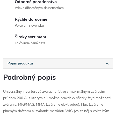
Odborné poradenstvo
Vďaka dlhoročným skúsenostiam
Rýchle doručenie
Po celom slovensku
Široký sortiment
To čo inde nenájdete
Popis produktu
Podrobný popis
Univerzálny invertorový zvárací prístroj s maximálnym zváracím
prúdom 200 A, s ktorým sú možné prakticky všetky štyri možnosti
zvárania: MIG/MAG, MMA (zváranie elektródou), Flux (zváranie
plneným drôtom) aj zváranie metódou WIG (voliteľné) s voliteľným