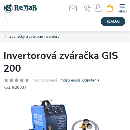
Prejsť
NÁKUPN
KOŠÍK
na
obsah
HĽADAŤ
Zváračky a zváracie inventory
Invertorová zváračka GIS
200
Neohodnotené
Podrobnosti hodnotenia
Kód:
G20037