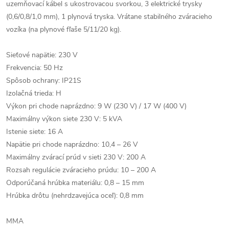
uzemňovací kábel s ukostrovacou svorkou, 3 elektrické trysky
(0,6/0,8/1,0 mm), 1 plynová tryska. Vrátane stabilného zváracieho
vozíka (na plynové fľaše 5/11/20 kg).
Sieťové napätie: 230 V
Frekvencia: 50 Hz
Spôsob ochrany: IP21S
Izolačná trieda: H
Výkon pri chode naprázdno: 9 W (230 V) / 17 W (400 V)
Maximálny výkon siete 230 V: 5 kVA
Istenie siete: 16 A
Napätie pri chode naprázdno: 10,4 – 26 V
Maximálny zvárací prúd v sieti 230 V: 200 A
Rozsah regulácie zváracieho prúdu: 10 – 200 A
Odporúčaná hrúbka materiálu: 0,8 – 15 mm
Hrúbka drôtu (nehrdzavejúca oceľ): 0,8 mm
MMA