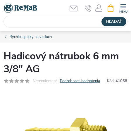
Prejsť
NÁKUPN
KOŠÍK
na
obsah
HĽADAŤ
Rýchlo-spojky na vzduch
Hadicový nátrubok 6 mm
3/8" AG
Neohodnotené
Podrobnosti hodnotenia
Kód:
41058