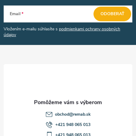
Z
Email
ODOBERAŤ
á
Vložením e-mailu súhlasíte s
podmienkami ochrany osobných
p
údajov
ä
t
i
e
obchod
@
remab.sk
+421 948 065 013
+421 948 065 013