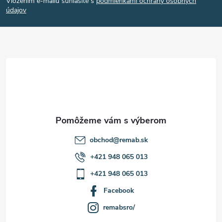
Vložením e-mailu súhlasíte s
podmienkami ochrany osobných
p
údajov
ä
t
i
e
obchod
@
remab.sk
+421 948 065 013
+421 948 065 013
Facebook
remabsro/