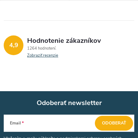
Hodnotenie zákazníkov
4,9
1264 hodnotení
Zobraziť recenzie
Odoberať newsletter
Z
Email
ODOBERAŤ
á