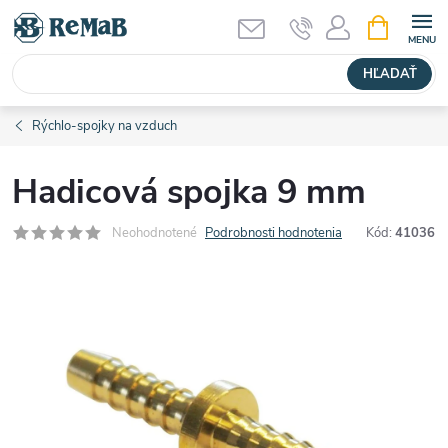
Prejsť
NÁKUPN
KOŠÍK
na
obsah
HĽADAŤ
Rýchlo-spojky na vzduch
Hadicová spojka 9 mm
Neohodnotené
Podrobnosti hodnotenia
Kód:
41036