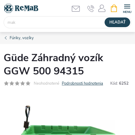
Prejsť
NÁKUPN
KOŠÍK
na
obsah
HĽADAŤ
Fúriky, vozíky
Güde Záhradný vozík
GGW 500 94315
Neohodnotené
Podrobnosti hodnotenia
Kód:
6252