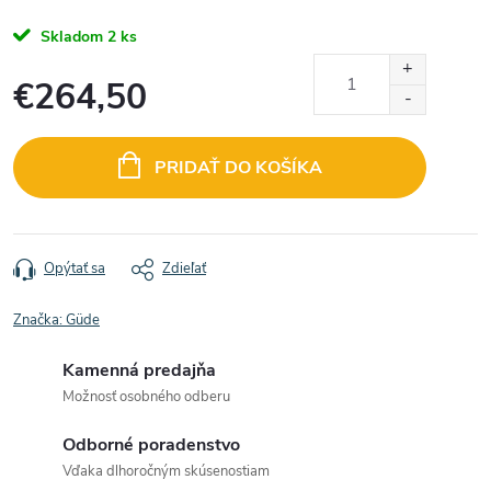
Skladom
2 ks
€264,50
Jednotková
cena:
PRIDAŤ DO KOŠÍKA
Opýtať sa
Zdieľať
Značka:
Güde
Kamenná predajňa
Možnosť osobného odberu
Odborné poradenstvo
Vďaka dlhoročným skúsenostiam