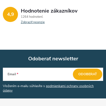
Hodnotenie zákazníkov
4,9
1264 hodnotení
Zobraziť recenzie
Odoberať newsletter
Z
Email
ODOBERAŤ
á
Vložením e-mailu súhlasíte s
podmienkami ochrany osobných
p
údajov
ä