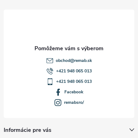
t
i
e
obchod
@
remab.sk
+421 948 065 013
+421 948 065 013
Facebook
remabsro/
Informácie pre vás