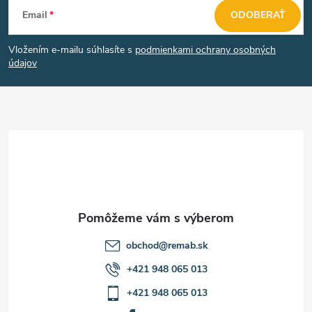
Z
Email
ODOBERAŤ
á
Vložením e-mailu súhlasíte s
podmienkami ochrany osobných
p
údajov
ä
t
i
e
obchod
@
remab.sk
+421 948 065 013
+421 948 065 013