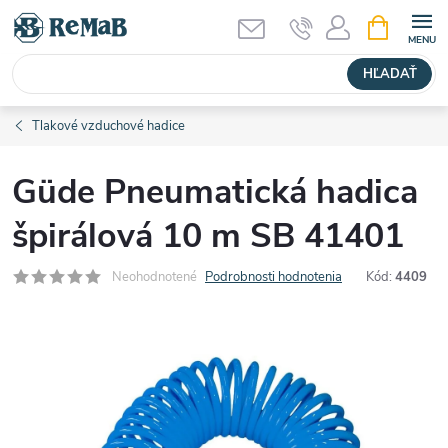
Prejsť
NÁKUPN
KOŠÍK
na
obsah
HĽADAŤ
Tlakové vzduchové hadice
Güde Pneumatická hadica
špirálová 10 m SB 41401
Neohodnotené
Podrobnosti hodnotenia
Kód:
4409