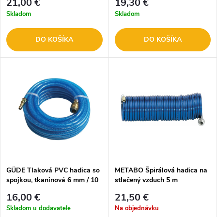
21,00 €
19,30 €
Skladom
Skladom
DO KOŠÍKA
DO KOŠÍKA
GÜDE Tlaková PVC hadica so
METABO Špirálová hadica na
spojkou, tkaninová 6 mm / 10
stlačený vzduch 5 m
m
0901054940
16,00 €
21,50 €
Skladom u dodavatele
Na objednávku