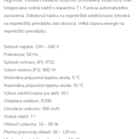
hygrostat. Vysoká cirkuláciu vzduchu, umývateľný vzduchový filter.
Integrovaná vodná nádrž s kapacitou 7 l. Funkcia automatického
zastavenia. Odtoková hadica na nepretržité odvlhčovanie (vhodná
na nepretržitú prevádzku bez dozoru). Veľká úspora energie na
nepretržitú prevádzku.
Sieťové napätie: 220 – 240 V
Frekvencia: 50 Hz
Spôsob ochrany (IP): IP22
Výkon motora (P1): 900 W
Minimálna prípustná teplota okolia: 5 °C
Maximálna prípustná teplota okolia: 35 °C
Výkon odvlhčovania (za deň): 50 l
Chladiace médium: R290
Cirkulácia vzduchu: 300 m
/h
3
Vodná nádrž: 7 l
Vlhkosť vzduchu: 10 – 95 %
Plocha pracovnej oblasti: 50 – 120 m
2