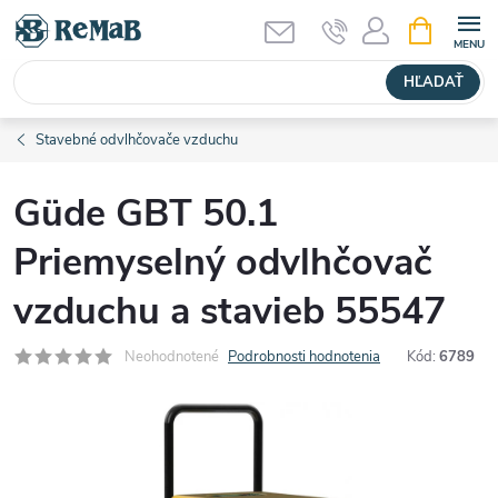
Prejsť
NÁKUPN
KOŠÍK
na
obsah
HĽADAŤ
Stavebné odvlhčovače vzduchu
Güde GBT 50.1
Priemyselný odvlhčovač
vzduchu a stavieb 55547
Neohodnotené
Podrobnosti hodnotenia
Kód:
6789