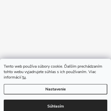
Sledovať na Instagrame
Tento web používa súbory cookie. Ďalším prechádzaním
tohto webu vyjadrujete súhlas s ich používaním. Viac
informácií
tu
.
Nastavenie
Copyright 2026
remab.sk
. Všetky práva vyhradené.
Súhlasím
Vytvoril Shoptet