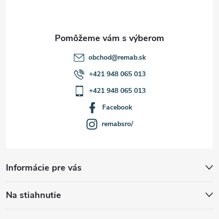
i
e
obchod
@
remab.sk
+421 948 065 013
+421 948 065 013
Facebook
remabsro/
Informácie pre vás
Na stiahnutie