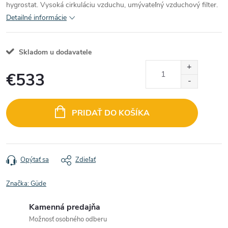
hygrostat. Vysoká cirkuláciu vzduchu, umývateľný vzduchový filter.
Detailné informácie
Skladom u dodavatele
€533
Jednotková
cena:
PRIDAŤ DO KOŠÍKA
Opýtať sa
Zdieľať
Značka:
Güde
Kamenná predajňa
Možnosť osobného odberu