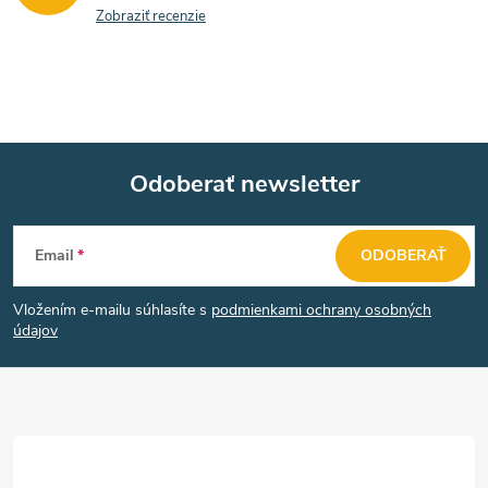
Zobraziť recenzie
Odoberať newsletter
Z
Email
ODOBERAŤ
á
Vložením e-mailu súhlasíte s
podmienkami ochrany osobných
p
údajov
ä
t