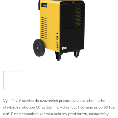
Vysušovač stavieb do uzavretých priestorov v pivniciach alebo na
stavbách s plochou 50 až 120 m
. Výkon odvlhčovania až do 50 l za
2
deň. Plnoautomatická kontrola ochrany proti mrazu, nastaviteľný