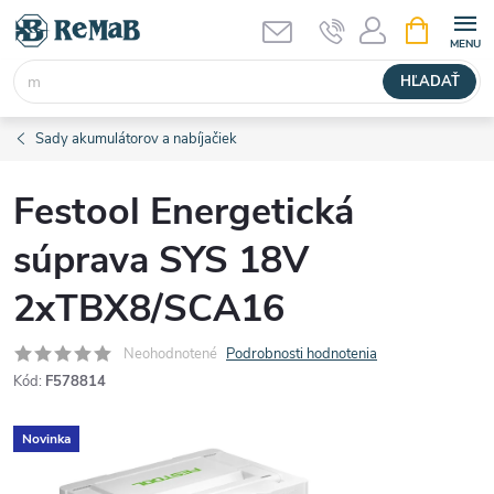
Prejsť
NÁKUPN
KOŠÍK
na
obsah
HĽADAŤ
Sady akumulátorov a nabíjačiek
Festool Energetická
súprava SYS 18V
2xTBX8/SCA16
Neohodnotené
Podrobnosti hodnotenia
Kód:
F578814
Novinka