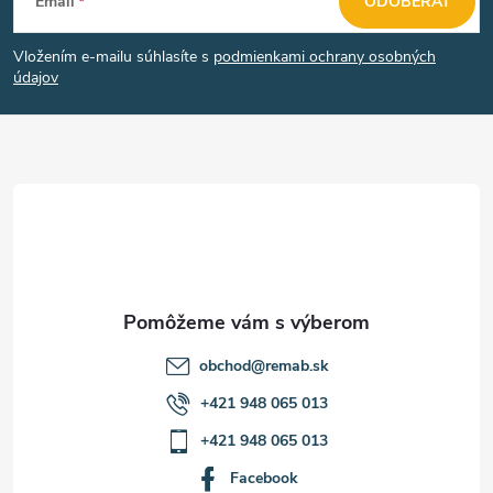
Email
ODOBERAŤ
á
Vložením e-mailu súhlasíte s
podmienkami ochrany osobných
p
údajov
ä
t
i
e
obchod
@
remab.sk
+421 948 065 013
+421 948 065 013
Facebook