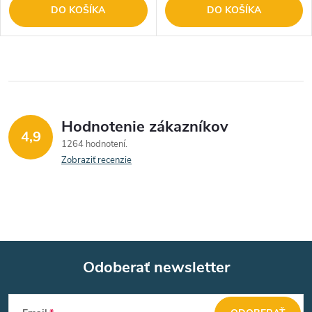
DO KOŠÍKA
DO KOŠÍKA
Hodnotenie zákazníkov
4,9
1264 hodnotení
Zobraziť recenzie
Odoberať newsletter
Z