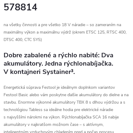
578814
na všetky činnosti a pre všetko 18 V náradie – so zameraním na
maximálny výkon a maximálnu výdrž (okrem ETSC 125, RTSC 400,
DTSC 400, CTC SYS)
Dobre zabalené a rýchlo nabité: Dva
akumulátory. Jedna rýchlonabíjačka.
V kontajneri Systainer³.
Energetická súprava Festool je ideálnym doplnkom variantov
Festool Basic alebo vám poskytne ďalšie akumulátory do dielne a na
stavbu. Enormne výkonné akumulátory TBX 8 s dlhou výdržou a s
technológiou Tabless sa ideálne hodia pre elektrické náradie
s najvyššími nárokmi na výkon. Rýchlonabíjačka SCA 16 nabije
akumulátory v najkratšom možnom čase – s aktívnym,
inteligentným vzduchovým chladením pred a počas procesu