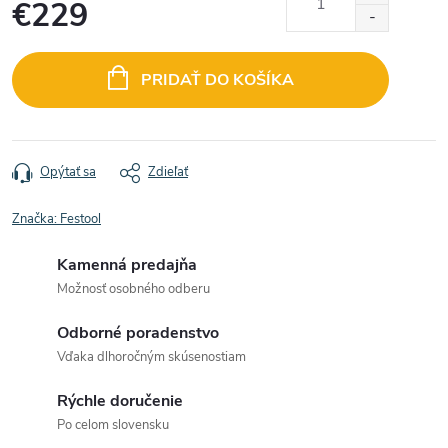
€229
Jednotková
cena:
PRIDAŤ DO KOŠÍKA
Opýtať sa
Zdieľať
Značka:
Festool
Kamenná predajňa
Možnosť osobného odberu
Odborné poradenstvo
Vďaka dlhoročným skúsenostiam
Rýchle doručenie
Po celom slovensku