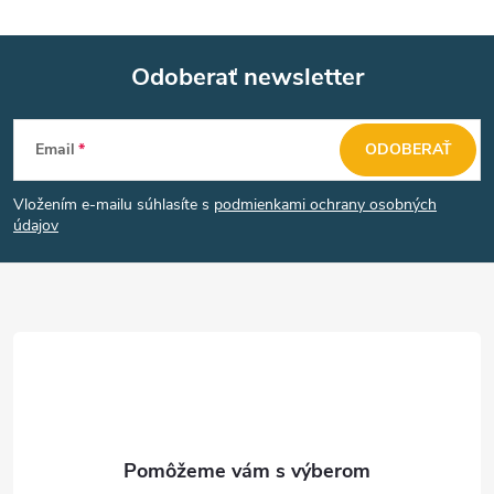
Odoberať newsletter
Z
Email
ODOBERAŤ
á
Vložením e-mailu súhlasíte s
podmienkami ochrany osobných
p
údajov
ä
t
i
e