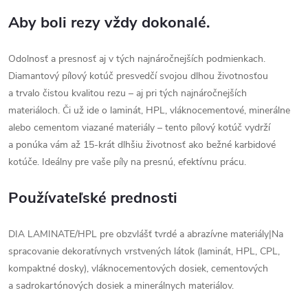
Aby boli rezy vždy dokonalé.
Odolnosť a presnosť aj v tých najnáročnejších podmienkach.
Diamantový pílový kotúč presvedčí svojou dlhou životnosťou
a trvalo čistou kvalitou rezu – aj pri tých najnáročnejších
materiáloch. Či už ide o laminát, HPL, vláknocementové, minerálne
alebo cementom viazané materiály – tento pílový kotúč vydrží
a ponúka vám až 15-krát dlhšiu životnosť ako bežné karbidové
kotúče. Ideálny pre vaše píly na presnú, efektívnu prácu.
Používateľské prednosti
DIA LAMINATE/HPL pre obzvlášť tvrdé a abrazívne materiály|Na
spracovanie dekoratívnych vrstvených látok (laminát, HPL, CPL,
kompaktné dosky), vláknocementových dosiek, cementových
a sadrokartónových dosiek a minerálnych materiálov.