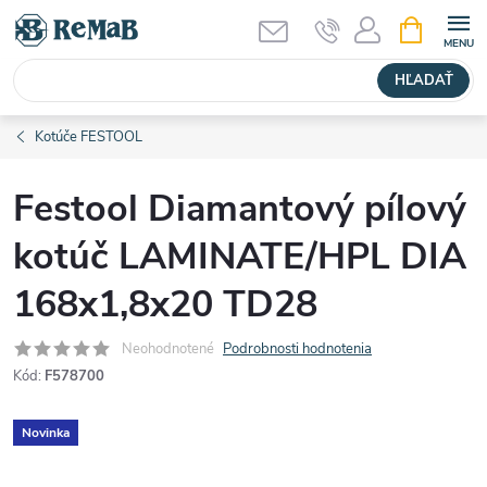
Prejsť
NÁKUPN
KOŠÍK
na
obsah
HĽADAŤ
Kotúče FESTOOL
Festool Diamantový pílový
kotúč LAMINATE/HPL DIA
168x1,8x20 TD28
Neohodnotené
Podrobnosti hodnotenia
Kód:
F578700
Novinka