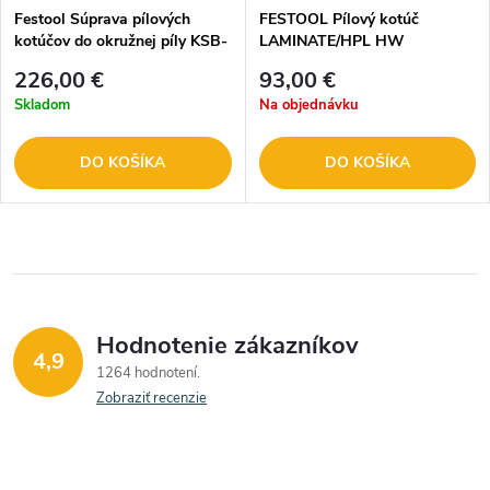
Festool Súprava pílových
FESTOOL Pílový kotúč
kotúčov do okružnej píly KSB-
LAMINATE/HPL HW
SORT/3 W/A 216x2,3
168x1,8x20 TF 52 205766
226,00 €
93,00 €
Skladom
Na objednávku
DO KOŠÍKA
DO KOŠÍKA
Hodnotenie zákazníkov
4,9
1264 hodnotení
Zobraziť recenzie