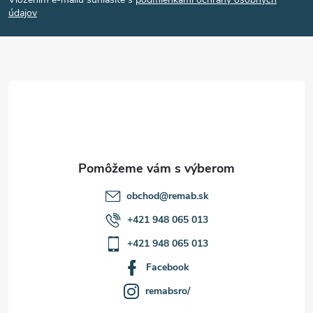
p
údajov
ä
t
i
e
obchod
@
remab.sk
+421 948 065 013
+421 948 065 013
Facebook
remabsro/