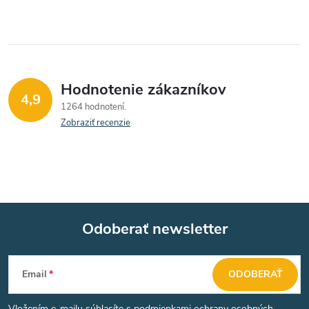
Hodnotenie zákazníkov
4,9
1264 hodnotení
Zobraziť recenzie
Odoberať newsletter
Z
Email
ODOBERAŤ
á
Vložením e-mailu súhlasíte s
podmienkami ochrany osobných