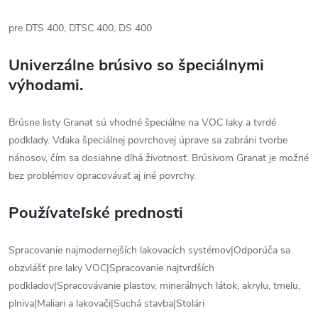
pre DTS 400, DTSC 400, DS 400
Univerzálne brúsivo so špeciálnymi
výhodami.
Brúsne listy Granat sú vhodné špeciálne na VOC laky a tvrdé
podklady. Vďaka špeciálnej povrchovej úprave sa zabráni tvorbe
nánosov, čím sa dosiahne dlhá životnosť. Brúsivom Granat je možné
bez problémov opracovávať aj iné povrchy.
Používateľské prednosti
Spracovanie najmodernejších lakovacích systémov|Odporúča sa
obzvlášť pre laky VOC|Spracovanie najtvrdších
podkladov|Spracovávanie plastov, minerálnych látok, akrylu, tmelu,
plniva|Maliari a lakovači|Suchá stavba|Stolári