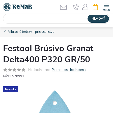
Prejsť
NÁKUPN
KOŠÍK
na
obsah
HĽADAŤ
Vibračné brúsky - príslušenstvo
Festool Brúsivo Granat
Delta400 P320 GR/50
Neohodnotené
Podrobnosti hodnotenia
Kód:
F578991
Novinka