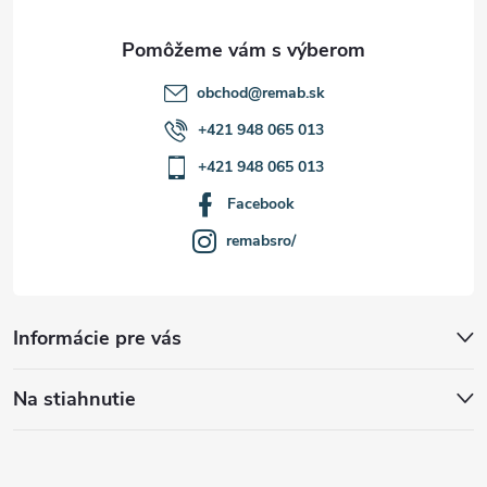
e
obchod
@
remab.sk
+421 948 065 013
+421 948 065 013
Facebook
remabsro/
Informácie pre vás
Na stiahnutie