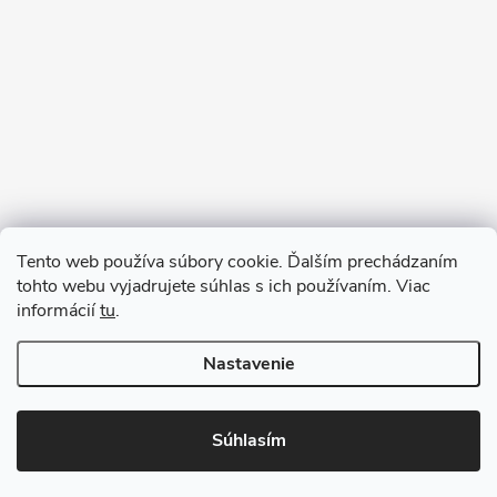
Sledovať na Instagrame
Tento web používa súbory cookie. Ďalším prechádzaním
tohto webu vyjadrujete súhlas s ich používaním. Viac
informácií
tu
.
Nastavenie
Copyright 2026
remab.sk
. Všetky práva vyhradené.
Súhlasím
Vytvoril Shoptet