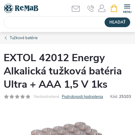
Prejsť
NÁKUPN
KOŠÍK
na
obsah
HĽADAŤ
Tužkové batérie
EXTOL 42012 Energy
Alkalická tužková batéria
Ultra + AAA 1,5 V 1ks
Neohodnotené
Podrobnosti hodnotenia
Kód:
25103