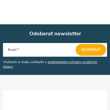
Odoberať newsletter
Z
Email
ODOBERAŤ
á
Vložením e-mailu súhlasíte s
podmienkami ochrany osobných
p
údajov
ä
t
i