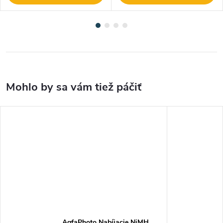
AgfaPhoto Nabíjacie NiMH