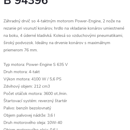
B 94396
Záhradný drvič so 4-taktným motorom Power-Engine, 2 nože na
rezanie pri vsunutí konárov, hrdlo na vkladanie konárov umiestnené
na boku, 4 úderné kladivká. Kolesá so vzduchovými pneumatikami,
široký podvozok. Ideálny na drvenie konárov s maximálnym
priemerom 76 mm.
Typ motora: Power-Engine S 635 V
Druh motora: 4-takt
Výkon motora: 4100 W / 5,6 PS
Zdvihový objem: 212 cm3
Počet otáčok motora: 3600 ot./min.
Štartovací systém: reverzný štartér
Palivo: benzín bezolovnatý
Objem palivovej nádrže: 3,6 l
Druh motorového oleja: 10W-40
Objem motorového oleja: 0,6 l