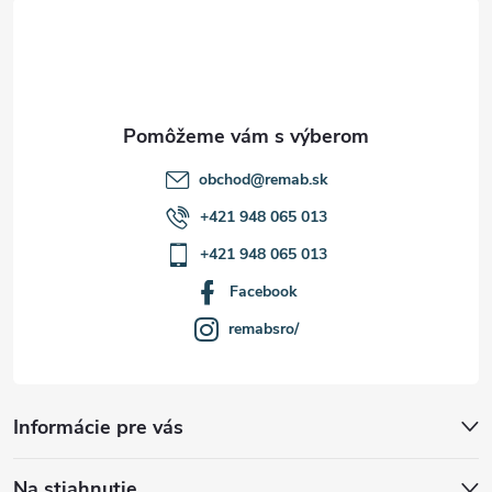
t
i
e
obchod
@
remab.sk
+421 948 065 013
+421 948 065 013
Facebook
remabsro/
Informácie pre vás
Na stiahnutie