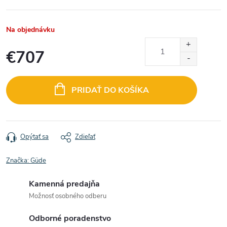
Na objednávku
€707
Jednotková
cena:
PRIDAŤ DO KOŠÍKA
Opýtať sa
Zdieľať
Značka:
Güde
Kamenná predajňa
Možnosť osobného odberu
Odborné poradenstvo