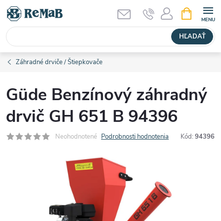
Prejsť
NÁKUPN
KOŠÍK
na
obsah
HĽADAŤ
Záhradné drviče / Štiepkovače
Güde Benzínový záhradný
drvič GH 651 B 94396
Neohodnotené
Podrobnosti hodnotenia
Kód:
94396