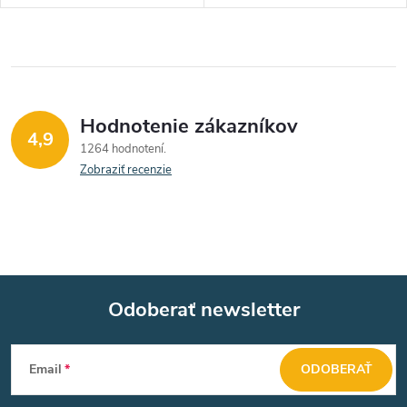
Hodnotenie zákazníkov
4,9
1264 hodnotení
Zobraziť recenzie
Odoberať newsletter
Z
Email
ODOBERAŤ
á