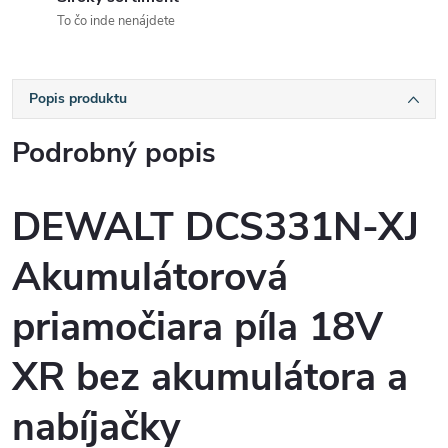
To čo inde nenájdete
Popis produktu
Podrobný popis
DEWALT DCS331N-XJ
Akumulátorová
priamočiara píla 18V
XR bez akumulátora a
nabíjačky