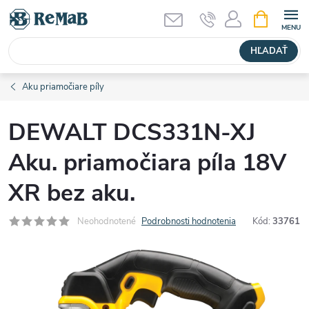
Prejsť
NÁKUPN
KOŠÍK
na
obsah
HĽADAŤ
Aku priamočiare píly
DEWALT DCS331N-XJ
Aku. priamočiara píla 18V
XR bez aku.
Neohodnotené
Podrobnosti hodnotenia
Kód:
33761