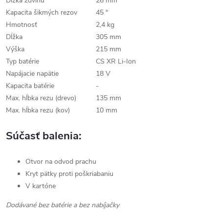
Dĺžka zdvihu
26 mm
Kapacita šikmých rezov
45 °
Hmotnosť
2,4 kg
Dĺžka
305 mm
Výška
215 mm
Typ batérie
CS XR Li-Ion
Napájacie napätie
18 V
Kapacita batérie
-
Max. hĺbka rezu (drevo)
135 mm
Max. hĺbka rezu (kov)
10 mm
Súčasť balenia:
Otvor na odvod prachu
Kryt pätky proti poškriabaniu
V kartóne
Dodávané bez batérie a bez nabíjačky