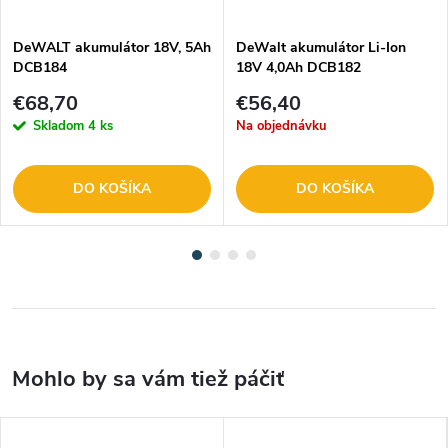
DeWALT akumulátor 18V, 5Ah
DeWalt akumulátor Li-Ion
DCB184
18V 4,0Ah DCB182
€68,70
€56,40
Skladom
4 ks
Na objednávku
DO KOŠÍKA
DO KOŠÍKA