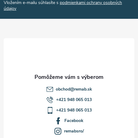
Vložením e-mailu súhlasíte s
podmienkami ochrany osobných
p
údajov
ä
t
i
e
obchod
@
remab.sk
+421 948 065 013
+421 948 065 013
Facebook
remabsro/