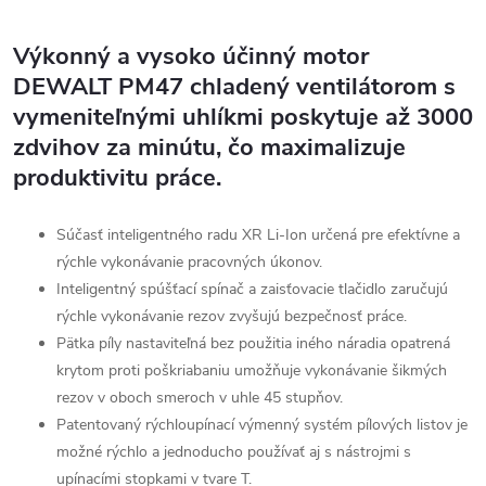
Výkonný a vysoko účinný motor
DEWALT PM47 chladený ventilátorom s
vymeniteľnými uhlíkmi poskytuje až 3000
zdvihov za minútu, čo maximalizuje
produktivitu práce.
Súčasť inteligentného radu XR Li-Ion určená pre efektívne a
rýchle vykonávanie pracovných úkonov.
Inteligentný spúšťací spínač a zaisťovacie tlačidlo zaručujú
rýchle vykonávanie rezov zvyšujú bezpečnosť práce.
Pätka píly nastaviteľná bez použitia iného náradia opatrená
krytom proti poškriabaniu umožňuje vykonávanie šikmých
rezov v oboch smeroch v uhle 45 stupňov.
Patentovaný rýchloupínací výmenný systém pílových listov je
možné rýchlo a jednoducho používať aj s nástrojmi s
upínacími stopkami v tvare T.