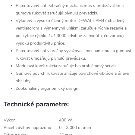
Patentovaný anti-vibračný mechanizmus s protizávažím a
gumová rukoväť zaručujú plynulú prevádzku.
Výkonný a vysoko účinný motor DEWALT PM47 chladený
ventilátorom s výmennými uhlíkmi zaručuje rýchle rezanie a
poskytuje rýchlosť až 3000 zdvihov za minútu, čo zaručuje
vysokú produktivitu práce.
Patentovaný antivibračný vyvažovací mechanizmus a gumová
rukoväť umožňujú plynulú prevádzku.
Modulová konštrukcia zaručuje bezproblémový servis.
Gumový povrch rukoväte znižuje povrchové vibrácie a únavu
obsluhy.
Zdokonalený ergonomický design.
Technické parametre:
Výkon
400 W
Počet zdvihov naprázdno
0 – 3 000 ot./min.