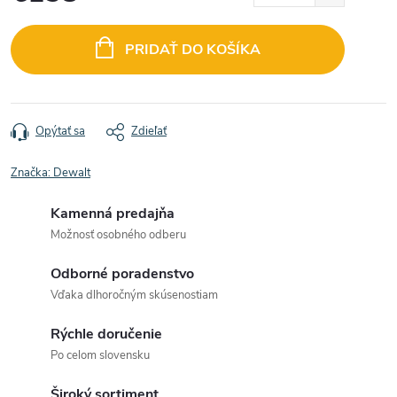
Jednotková
cena:
PRIDAŤ DO KOŠÍKA
Opýtať sa
Zdieľať
Značka:
Dewalt
Kamenná predajňa
Možnosť osobného odberu
Odborné poradenstvo
Vďaka dlhoročným skúsenostiam
Rýchle doručenie
Po celom slovensku
Široký sortiment