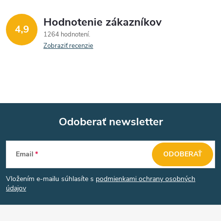
Hodnotenie zákazníkov
4,9
1264 hodnotení
Zobraziť recenzie
Odoberať newsletter
Z
Email
ODOBERAŤ
á
Vložením e-mailu súhlasíte s
podmienkami ochrany osobných
p
údajov
ä