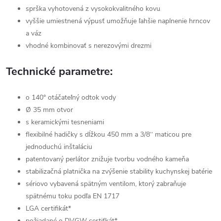
sprška vyhotovená z vysokokvalitného kovu
vyššie umiestnená výpusť umožňuje ľahšie naplnenie hrncov
a váz
vhodné kombinovať s nerezovými drezmi
Technické parametre:
o 140° otáčateľný odtok vody
Ø 35 mm otvor
s keramickými tesneniami
flexibilné hadičky s dĺžkou 450 mm a 3/8‘‘ maticou pre
jednoduchú inštaláciu
patentovaný perlátor znižuje tvorbu vodného kameňa
stabilizačná platnička na zvýšenie stability kuchynskej batérie
sériovo vybavená spätným ventilom, ktorý zabraňuje
spätnému toku podľa EN 1717
LGA certifikát*
požiadané o DVGW certifkát*