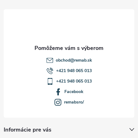
t
i
e
obchod
@
remab.sk
+421 948 065 013
+421 948 065 013
Facebook
remabsro/
Informácie pre vás