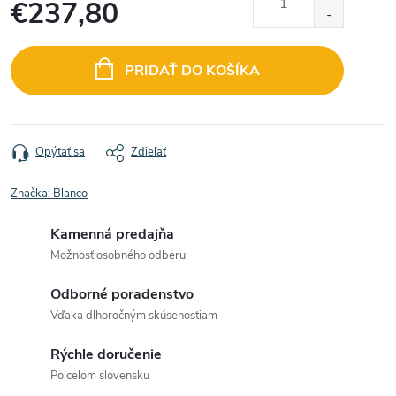
€237,80
Jednotková
cena:
PRIDAŤ DO KOŠÍKA
Opýtať sa
Zdieľať
Značka:
Blanco
Kamenná predajňa
Možnosť osobného odberu
Odborné poradenstvo
Vďaka dlhoročným skúsenostiam
Rýchle doručenie
Po celom slovensku