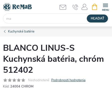
Prejsť
NÁKUPN
KOŠÍK
na
obsah
HĽADAŤ
Kuchynské batérie
BLANCO LINUS-S
Kuchynská batéria, chróm
512402
Neohodnotené
Podrobnosti hodnotenia
Kód:
24004 CHROM