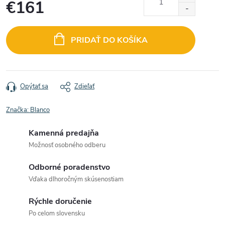
€161
Jednotková
cena:
PRIDAŤ DO KOŠÍKA
Opýtať sa
Zdieľať
Značka:
Blanco
Kamenná predajňa
Možnosť osobného odberu
Odborné poradenstvo
Vďaka dlhoročným skúsenostiam
Rýchle doručenie
Po celom slovensku