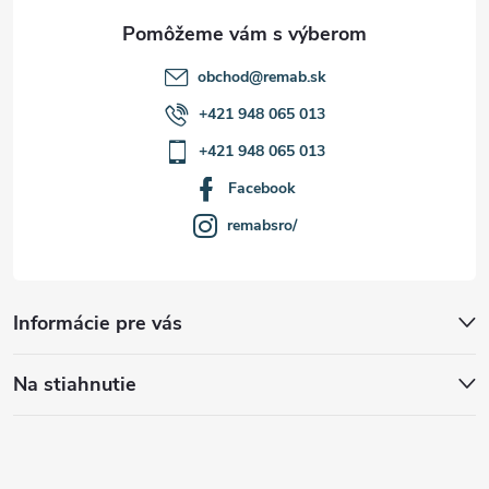
e
obchod
@
remab.sk
+421 948 065 013
+421 948 065 013
Facebook
remabsro/
Informácie pre vás
Na stiahnutie