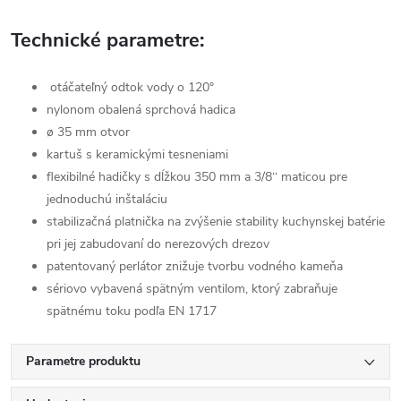
Technické parametre:
otáčateľný odtok vody o 120°
nylonom obalená sprchová hadica
ø 35 mm otvor
kartuš s keramickými tesneniami
flexibilné hadičky s dĺžkou 350 mm a 3/8‘‘ maticou pre
jednoduchú inštaláciu
stabilizačná platnička na zvýšenie stability kuchynskej batérie
pri jej zabudovaní do nerezových drezov
patentovaný perlátor znižuje tvorbu vodného kameňa
sériovo vybavená spätným ventilom, ktorý zabraňuje
spätnému toku podľa EN 1717
Parametre produktu