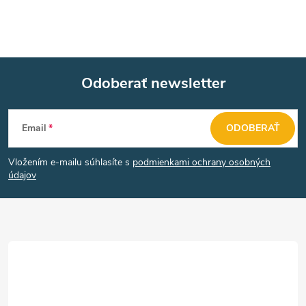
Odoberať newsletter
Z
Email
ODOBERAŤ
á
Vložením e-mailu súhlasíte s
podmienkami ochrany osobných
p
údajov
ä
t
i