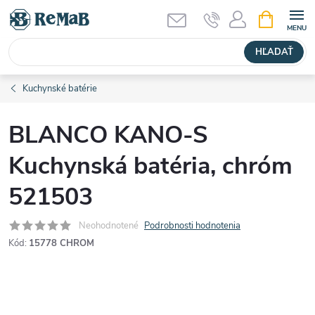
Prejsť
NÁKUPN
KOŠÍK
na
obsah
HĽADAŤ
Kuchynské batérie
BLANCO KANO-S
Kuchynská batéria, chróm
521503
Neohodnotené
Podrobnosti hodnotenia
Kód:
15778 CHROM