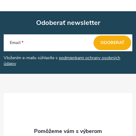
Odoberať newsletter
Z
Email
ODOBERAŤ
á
Vložením e-mailu súhlasíte s
podmienkami ochrany osobných
p
údajov
ä
t
i
e