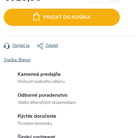
Jednotková
cena:
PRIDAŤ DO KOŠÍKA
Opýtať sa
Zdieľať
Značka:
Blanco
Kamenná predajňa
Možnosť osobného odberu
Odborné poradenstvo
Vďaka dlhoročným skúsenostiam
Rýchle doručenie
Po celom slovensku
Široký sortiment