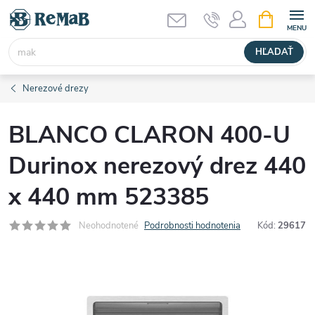
Prejsť
NÁKUPN
KOŠÍK
na
obsah
HĽADAŤ
Nerezové drezy
BLANCO CLARON 400-U
Durinox nerezový drez 440
x 440 mm 523385
Neohodnotené
Podrobnosti hodnotenia
Kód:
29617