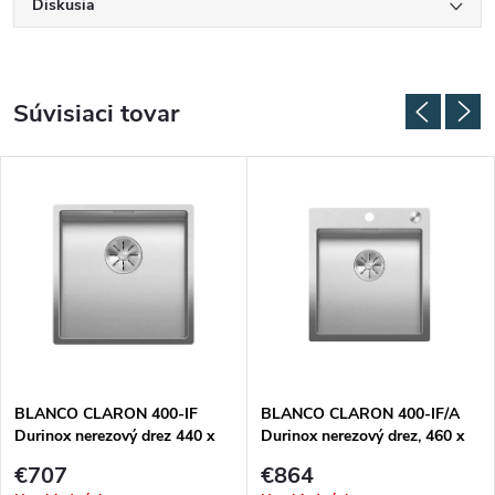
Diskusia
Súvisiaci tovar
BLANCO CLARON 400-IF
BLANCO CLARON 400-IF/A
Durinox nerezový drez 440 x
Durinox nerezový drez, 460 x
440 mm 523389
510 mm 523392
€707
€864