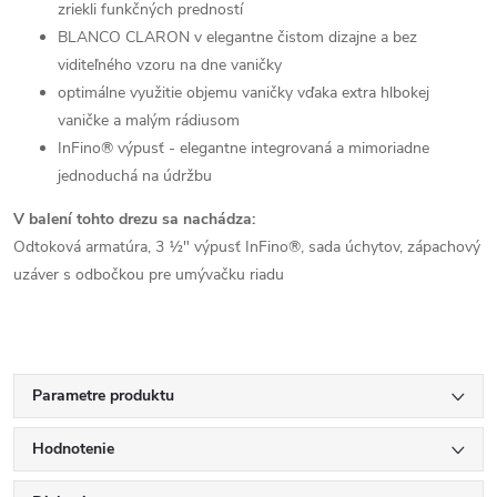
zriekli funkčných predností
BLANCO CLARON v elegantne čistom dizajne a bez
viditeľného vzoru na dne vaničky
optimálne využitie objemu vaničky vďaka extra hlbokej
vaničke a malým rádiusom
InFino® výpusť - elegantne integrovaná a mimoriadne
jednoduchá na údržbu
V balení tohto drezu sa nachádza:
Odtoková armatúra, 3 ½" výpusť InFino®, sada úchytov, zápachový
uzáver s odbočkou pre umývačku riadu
Parametre produktu
Hodnotenie