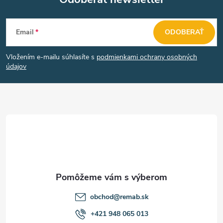
Z
Email
ODOBERAŤ
á
Vložením e-mailu súhlasíte s
podmienkami ochrany osobných
p
údajov
ä
t
i
e
obchod
@
remab.sk
+421 948 065 013