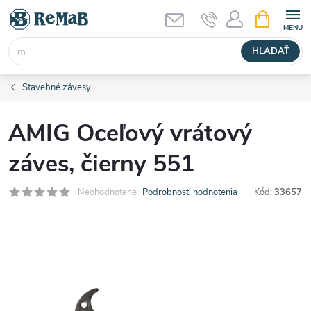
Prejsť
NÁKUPN
KOŠÍK
na
obsah
HĽADAŤ
Stavebné závesy
AMIG Oceľový vrátový
záves, čierny 551
Neohodnotené
Podrobnosti hodnotenia
Kód:
33657