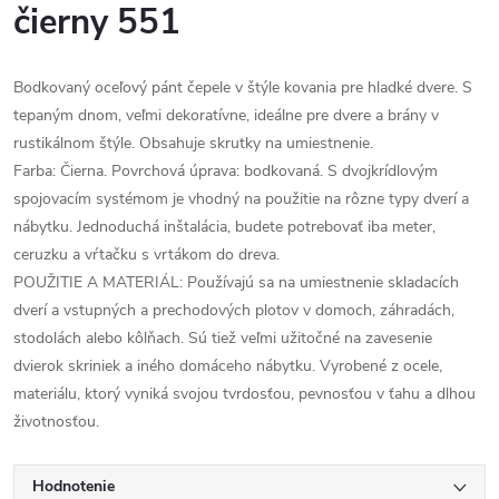
čierny 551
Bodkovaný oceľový pánt čepele v štýle kovania pre hladké dvere. S
tepaným dnom, veľmi dekoratívne, ideálne pre dvere a brány v
rustikálnom štýle. Obsahuje skrutky na umiestnenie.
Farba: Čierna. Povrchová úprava: bodkovaná. S dvojkrídlovým
spojovacím systémom je vhodný na použitie na rôzne typy dverí a
nábytku. Jednoduchá inštalácia, budete potrebovať iba meter,
ceruzku a vŕtačku s vrtákom do dreva.
POUŽITIE A MATERIÁL: Používajú sa na umiestnenie skladacích
dverí a vstupných a prechodových plotov v domoch, záhradách,
stodolách alebo kôlňach. Sú tiež veľmi užitočné na zavesenie
dvierok skriniek a iného domáceho nábytku. Vyrobené z ocele,
materiálu, ktorý vyniká svojou tvrdosťou, pevnosťou v ťahu a dlhou
životnosťou.
Hodnotenie