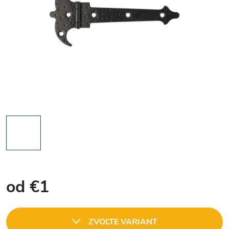
od
€1
Jednotková
cena:
ZVOĽTE VARIANT