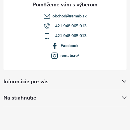
e
obchod
@
remab.sk
+421 948 065 013
+421 948 065 013
Facebook
remabsro/
Informácie pre vás
Na stiahnutie