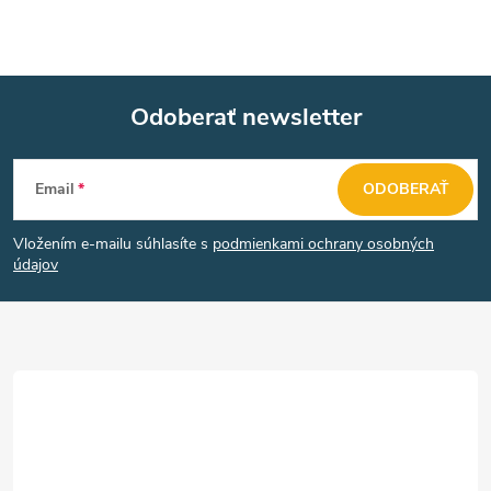
Odoberať newsletter
Z
Email
ODOBERAŤ
á
Vložením e-mailu súhlasíte s
podmienkami ochrany osobných
p
údajov
ä
t
i