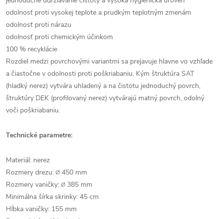
jednoduché udržiavanie čistoty a vysoká hygienická úroveň
odolnosť proti vysokej teplote a prudkým teplotným zmenám
odolnosť proti nárazu
odolnosť proti chemickým účinkom
100 % recyklácie
Rozdiel medzi povrchovými variantmi sa prejavuje hlavne vo vzhľade
a čiastočne v odolnosti proti poškriabaniu. Kým štruktúra SAT
(hladký nerez) vytvára uhladený a na čistotu jednoduchý povrch,
štruktúry DEK (profilovaný nerez) vytvárajú matný povrch, odolný
voči poškriabaniu.
Technické parametre:
Materiál: nerez
Rozmery drezu: ∅ 450 mm
Rozmery vaničky: ∅ 385 mm
Minimálna šírka skrinky: 45 cm
Hĺbka vaničky: 155 mm