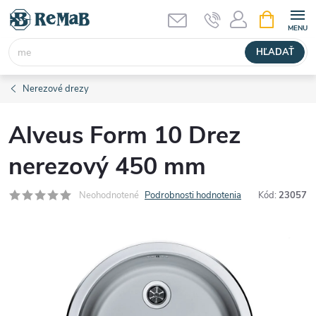
Prejsť
NÁKUPN
KOŠÍK
na
obsah
HĽADAŤ
Nerezové drezy
Alveus Form 10 Drez
nerezový 450 mm
Neohodnotené
Podrobnosti hodnotenia
Kód:
23057