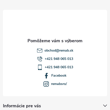
ä
t
i
e
obchod
@
remab.sk
+421 948 065 013
+421 948 065 013
Facebook
remabsro/
Informácie pre vás