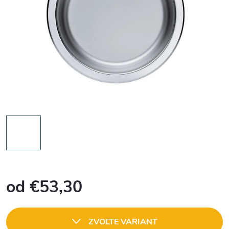
od
€53,30
Jednotková
cena:
ZVOĽTE VARIANT