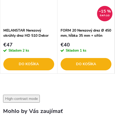
–15 %
€47,10
MELANSTAR Nerezový
FORM 20 Nerezový drez Ø 450
okrúhly drez HD 510 Dekor
mm, hĺbka 35 mm + sifón
DOPREDAJ
€47
€40
Skladom
2 ks
Skladom
1 ks
DO KOŠÍKA
DO KOŠÍKA
High-contrast mode
Mohlo by Vás zaujímať