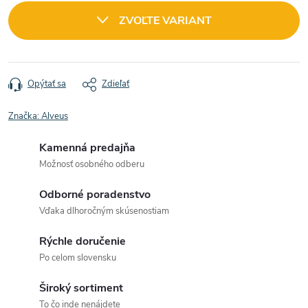
cena:
ZVOĽTE VARIANT
Opýtať sa
Zdieľať
Značka:
Alveus
Kamenná predajňa
Možnosť osobného odberu
Odborné poradenstvo
Vďaka dlhoročným skúsenostiam
Rýchle doručenie
Po celom slovensku
Široký sortiment
To čo inde nenájdete