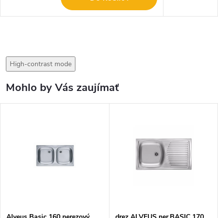
High-contrast mode
Mohlo by Vás zaujímať
Alveus Basic 160 nerezový
drez ALVEUS ner.BASIC 170