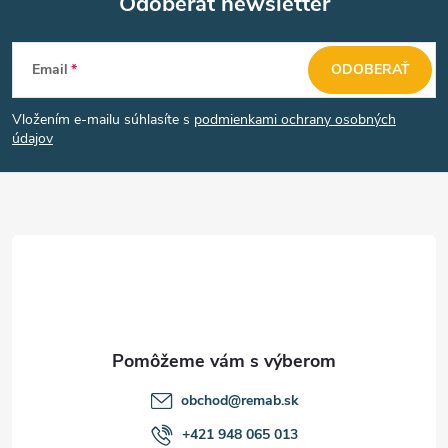
Odoberať newsletter
Z
Email
ODOBERAŤ
á
Vložením e-mailu súhlasíte s
podmienkami ochrany osobných
p
údajov
ä
t
i
e
obchod
@
remab.sk
+421 948 065 013