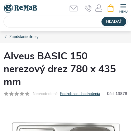
Prejsť
NÁKUPN
KOŠÍK
na
obsah
HĽADAŤ
Zapúštacie drezy
Alveus BASIC 150
nerezový drez 780 x 435
mm
Neohodnotené
Podrobnosti hodnotenia
Kód:
13878