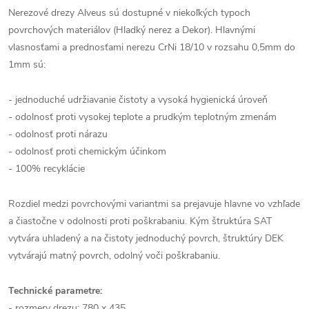
Nerezové drezy Alveus sú dostupné v niekoľkých typoch
povrchových materiálov (Hladký nerez a Dekor). Hlavnými
vlasnosťami a prednosťami nerezu CrNi 18/10 v rozsahu 0,5mm do
1mm sú:
- jednoduché udržiavanie čistoty a vysoká hygienická úroveň
- odolnosť proti vysokej teplote a prudkým teplotným zmenám
- odolnosť proti nárazu
- odolnosť proti chemickým účinkom
- 100% recyklácie
Rozdiel medzi povrchovými variantmi sa prejavuje hlavne vo vzhľade
a čiastočne v odolnosti proti poškrabaniu. Kým štruktúra SAT
vytvára uhladený a na čistoty jednoduchý povrch, štruktúry DEK
vytvárajú matný povrch, odolný voči poškrabaniu.
Technické parametre:
- rozmery drezu: 780 x 435