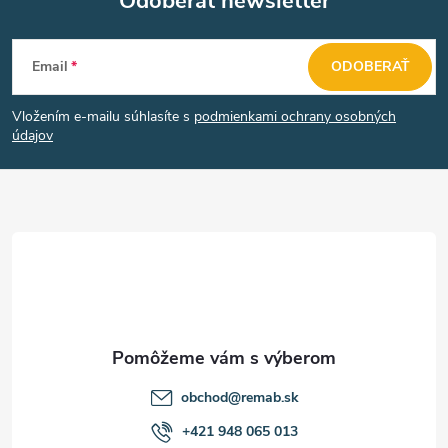
Odoberať newsletter
Z
Email
ODOBERAŤ
á
Vložením e-mailu súhlasíte s
podmienkami ochrany osobných
p
údajov
ä
t
i
e
obchod
@
remab.sk
+421 948 065 013