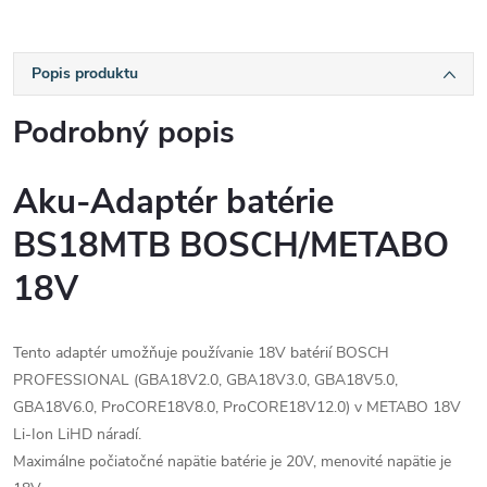
Popis produktu
Podrobný popis
Aku-Adaptér batérie
BS18MTB BOSCH/METABO
18V
Tento adaptér umožňuje používanie 18V batérií BOSCH
PROFESSIONAL (GBA18V2.0, GBA18V3.0, GBA18V5.0,
GBA18V6.0, ProCORE18V8.0, ProCORE18V12.0) v METABO 18V
Li-Ion LiHD náradí.
Maximálne počiatočné napätie batérie je 20V, menovité napätie je