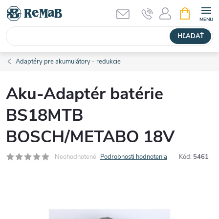
Prejsť
NÁKUPN
KOŠÍK
na
obsah
HĽADAŤ
Adaptéry pre akumulátory - redukcie
Aku-Adaptér batérie
BS18MTB
BOSCH/METABO 18V
Neohodnotené
Podrobnosti hodnotenia
Kód:
5461