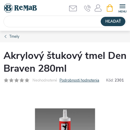
Prejsť
NÁKUPN
KOŠÍK
na
obsah
HĽADAŤ
Tmely
Akrylový štukový tmel Den
Braven 280ml
Neohodnotené
Podrobnosti hodnotenia
Kód:
2301