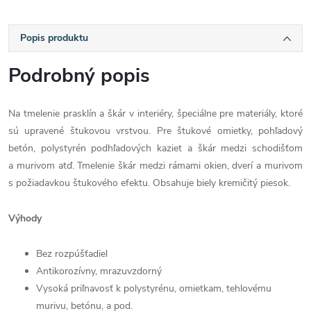
Popis produktu
Podrobný popis
Na tmelenie prasklín a škár v interiéry, špeciálne pre materiály, ktoré
sú upravené štukovou vrstvou. Pre štukové omietky, pohľadový
betón, polystyrén podhľadových kaziet a škár medzi schodišťom
a murivom atď. Tmelenie škár medzi rámami okien, dverí a murivom
s požiadavkou štukového efektu. Obsahuje biely kremičitý piesok.
Výhody
Bez rozpúšťadiel
Antikorozívny, mrazuvzdorný
Vysoká priľnavosť k polystyrénu, omietkam, tehlovému
murivu, betónu, a pod.