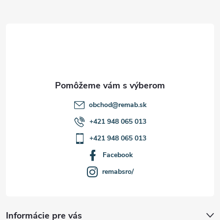
ä
t
i
e
obchod
@
remab.sk
+421 948 065 013
+421 948 065 013
Facebook
remabsro/
Informácie pre vás