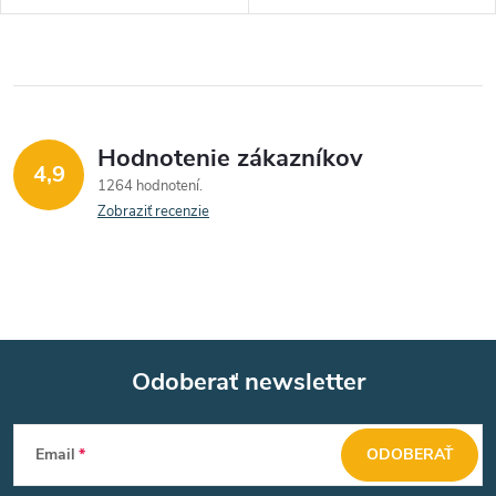
Hodnotenie zákazníkov
4,9
1264 hodnotení
Zobraziť recenzie
Odoberať newsletter
Z
Email
ODOBERAŤ
á