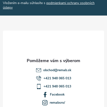
Vložením e-mailu súhlasíte s
podmienkami ochrany osobných
p
údajov
ä
t
i
e
obchod
@
remab.sk
+421 948 065 013
+421 948 065 013
Facebook
remabsro/