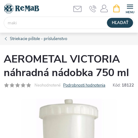
Prejsť
NÁKUPN
KOŠÍK
na
obsah
HĽADAŤ
Striekacie pištole - príslušenstvo
AEROMETAL VICTORIA
náhradná nádobka 750 ml
Neohodnotené
Podrobnosti hodnotenia
Kód:
18122