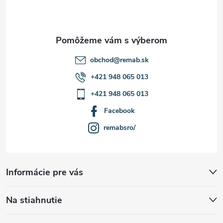
i
e
obchod
@
remab.sk
+421 948 065 013
+421 948 065 013
Facebook
remabsro/
Informácie pre vás
Na stiahnutie