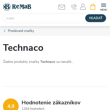
Prejsť
NÁKUPN
KOŠÍK
na
obsah
HĽADAŤ
Predávané značky
Technaco
Žiadne produkty značky
Technaco
sa nenašli...
Hodnotenie zákazníkov
4,9
1264 hodnotení