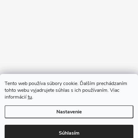
Sledovať na Instagrame
Tento web používa súbory cookie. Ďalším prechádzaním
tohto webu vyjadrujete súhlas s ich používaním. Viac
informácií
tu
.
Nastavenie
Copyright 2026
remab.sk
. Všetky práva vyhradené.
Súhlasím
Vytvoril Shoptet