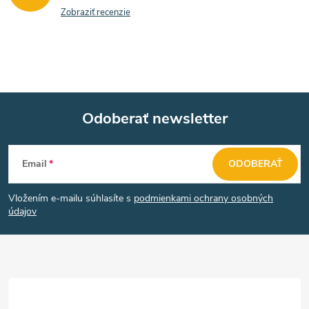
Zobraziť recenzie
Odoberať newsletter
Z
Email
ODOBERAŤ
á
Vložením e-mailu súhlasíte s
podmienkami ochrany osobných
p
údajov
ä
t