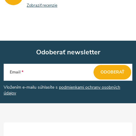
Zobraziť recenzie
Odoberať newsletter
Z
Email
ODOBERAŤ
á
Vložením e-mailu súhlasíte s
podmienkami ochrany osobných
p
údajov
ä
t