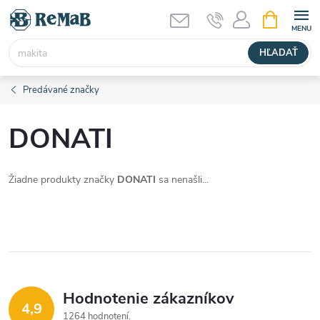
Prejsť
NÁKUPN
KOŠÍK
na
obsah
HĽADAŤ
Predávané značky
DONATI
Žiadne produkty značky
DONATI
sa nenašli...
Hodnotenie zákazníkov
4,9
1264 hodnotení