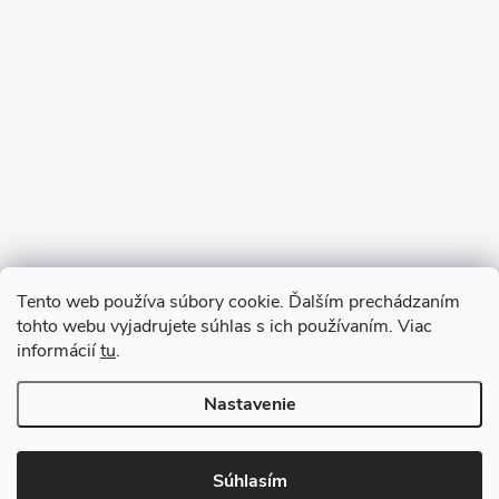
Sledovať na Instagrame
Tento web používa súbory cookie. Ďalším prechádzaním
tohto webu vyjadrujete súhlas s ich používaním. Viac
informácií
tu
.
Nastavenie
Copyright 2026
remab.sk
. Všetky práva vyhradené.
Súhlasím
Vytvoril Shoptet