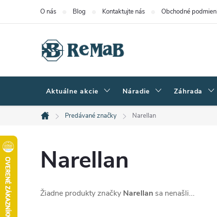
Prejsť
O nás
Blog
Kontaktujte nás
Obchodné podmien
na
obsah
Aktuálne akcie
Náradie
Záhrada
Predávané značky
Narellan
Domov
Narellan
Žiadne produkty značky
Narellan
sa nenašli...