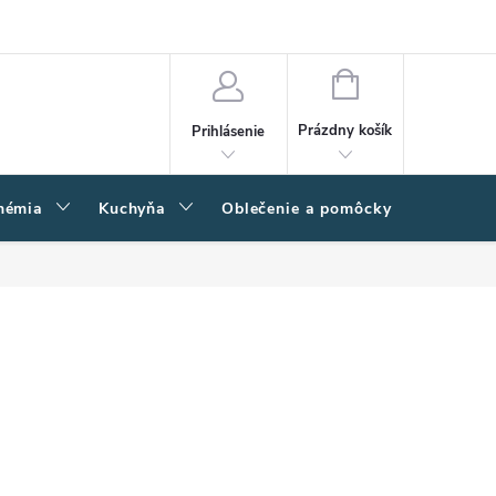
amačný poriadok
Napíšte nám
Moja objednávka
NÁKUPNÝ
KOŠÍK
Prázdny košík
Prihlásenie
hémia
Kuchyňa
Oblečenie a pomôcky
Kľučk