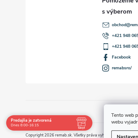
obchod
@
rem
+421 948 06
+421 948 06
Facebook
remabsro/
Tento web p
Predajňa je zatvorená
webu vyjadru
Navštívte nás osobne
Dnes 8:00-16:15
Skryť
Čas
Pauza
Copyright 2026
remab.sk
. Všetky práva vyhradené.
Nastaven