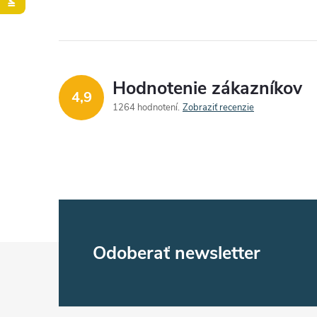
Hodnotenie zákazníkov
4,9
1264 hodnotení
Zobraziť recenzie
Z
Odoberať newsletter
á