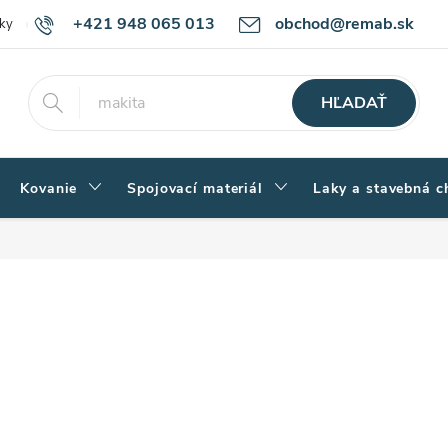
+421 948 065 013
obchod@remab.sk
ky
Podmienky ochrany osobných údajov
Ako nakupovať
Rekl
HĽADAŤ
Kovanie
Spojovací materiál
Laky a stavebná c