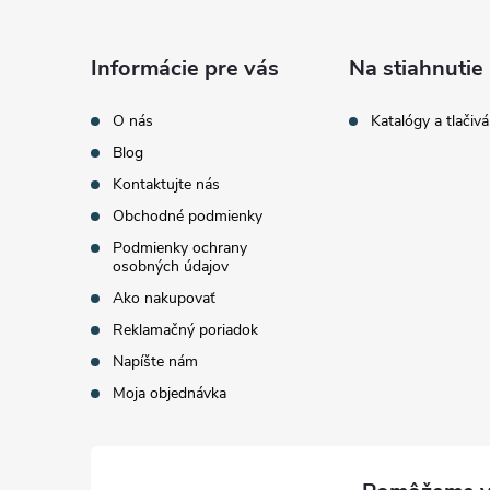
p
ä
Informácie pre vás
Na stiahnutie
t
O nás
Katalógy a tlačivá
Blog
i
Kontaktujte nás
Obchodné podmienky
e
Podmienky ochrany
osobných údajov
Ako nakupovať
Reklamačný poriadok
Napíšte nám
Moja objednávka